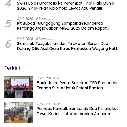
4
Swiss Lolos Dramatis ke Perempat Final Piala Dunia
2026, Singkirkan Kolombia Lewat Adu Penalti
5
8 Juli 2026
0 Komentar
Plt Bupati Tulungagung Sampaikan Ranperda
Pertanggungjawaban APBD 2025 Dalam Rapat
Paripurna DPRD
6
9 Juli 2026
0 Komentar
Semarak Tasyakuran dan Tirakatan Suran, Dua
Dalang Cilik Asal Desa Bulus Pentaskan Wayang Kulit
Lakon “Gathutkaca Winisuda”
Terkini
7 Agustus 2026
Bank Jatim Peduli Salurkan CSR Pompa Air
Tenaga Surya Untuk Petani Pacitan
7 Agustus 2026
Pemdes Kendalbulur Lantik Dua Perangkat
Desa, Kades: Jabatan Adalah Amanah