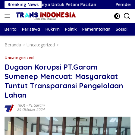
Langsung
a Surya Untuk Petani Pacitan
Breaking News
Pemdes Kendalbulur Lant
ke
konten
Berita
Peristiwa
Hukrim
Politik
Pemerintahan
Sosial
Beranda
Uncategorized
Uncategorized
Dugaan Korupsi PT.Garam
Sumenep Mencuat: Masyarakat
Tuntut Transparansi Pengelolaan
Lahan
TROL
-
PT.Garam
29 Oktober 2024