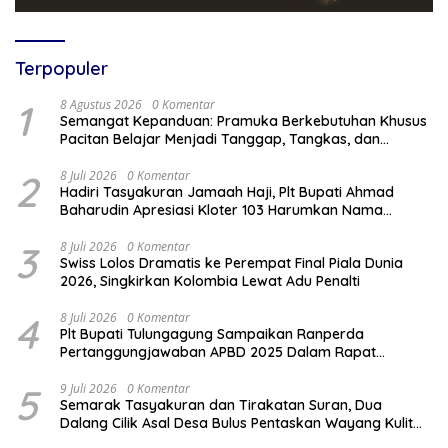
Terpopuler
1
8 Agustus 2026
0 Komentar
Semangat Kepanduan: Pramuka Berkebutuhan Khusus
Pacitan Belajar Menjadi Tanggap, Tangkas, dan
Tangguh
2
8 Juli 2026
0 Komentar
Hadiri Tasyakuran Jamaah Haji, Plt Bupati Ahmad
Baharudin Apresiasi Kloter 103 Harumkan Nama
Tulungagung
3
8 Juli 2026
0 Komentar
Swiss Lolos Dramatis ke Perempat Final Piala Dunia
2026, Singkirkan Kolombia Lewat Adu Penalti
4
8 Juli 2026
0 Komentar
Plt Bupati Tulungagung Sampaikan Ranperda
Pertanggungjawaban APBD 2025 Dalam Rapat
Paripurna DPRD
5
9 Juli 2026
0 Komentar
Semarak Tasyakuran dan Tirakatan Suran, Dua
Dalang Cilik Asal Desa Bulus Pentaskan Wayang Kulit
Lakon “Gathutkaca Winisuda”