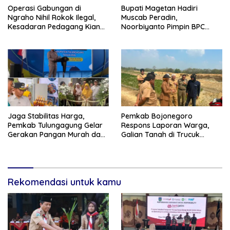
Operasi Gabungan di
Bupati Magetan Hadiri
Ngraho Nihil Rokok Ilegal,
Muscab Peradin,
Kesadaran Pedagang Kian
Noorbiyanto Pimpin BPC
Meningkat
Periode 2026–2028
Jaga Stabilitas Harga,
Pemkab Bojonegoro
Pemkab Tulungagung Gelar
Respons Laporan Warga,
Gerakan Pangan Murah dan
Galian Tanah di Trucuk
Pameran Produk Unggulan
Ditutup Sementara
Rekomendasi untuk kamu