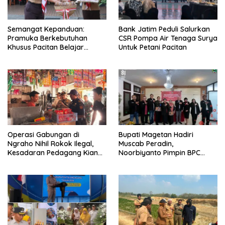
Semangat Kepanduan:
Bank Jatim Peduli Salurkan
Pramuka Berkebutuhan
CSR Pompa Air Tenaga Surya
Khusus Pacitan Belajar
Untuk Petani Pacitan
Menjadi Tanggap, Tangkas,
dan Tangguh
Operasi Gabungan di
Bupati Magetan Hadiri
Ngraho Nihil Rokok Ilegal,
Muscab Peradin,
Kesadaran Pedagang Kian
Noorbiyanto Pimpin BPC
Meningkat
Periode 2026–2028