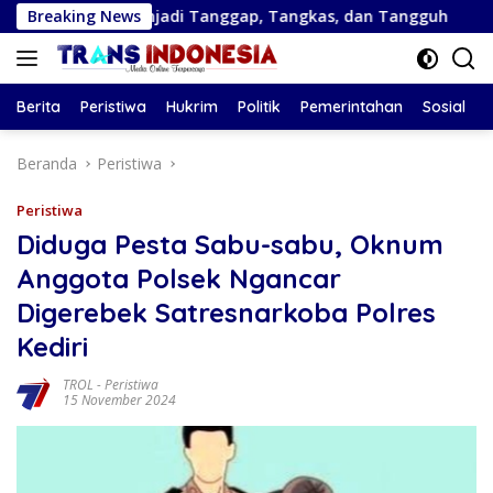
Langsung
ar Menjadi Tanggap, Tangkas, dan Tangguh
Breaking News
Bank Jatim
ke
konten
Berita
Peristiwa
Hukrim
Politik
Pemerintahan
Sosial
Beranda
Peristiwa
Peristiwa
Diduga Pesta Sabu-sabu, Oknum
Anggota Polsek Ngancar
Digerebek Satresnarkoba Polres
Kediri
TROL
-
Peristiwa
15 November 2024