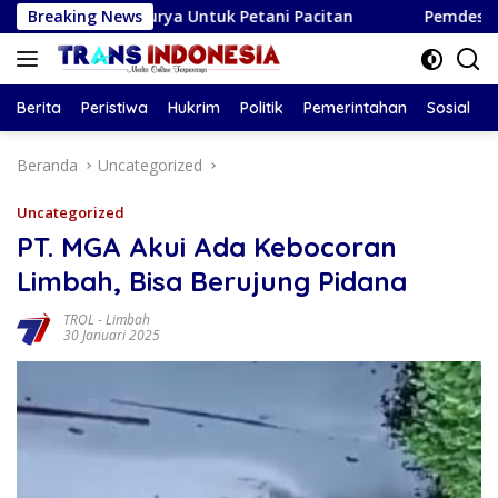
Langsung
aga Surya Untuk Petani Pacitan
Breaking News
Pemdes Kendalbulur La
ke
konten
Berita
Peristiwa
Hukrim
Politik
Pemerintahan
Sosial
Beranda
Uncategorized
Uncategorized
PT. MGA Akui Ada Kebocoran
Limbah, Bisa Berujung Pidana
TROL
-
Limbah
30 Januari 2025