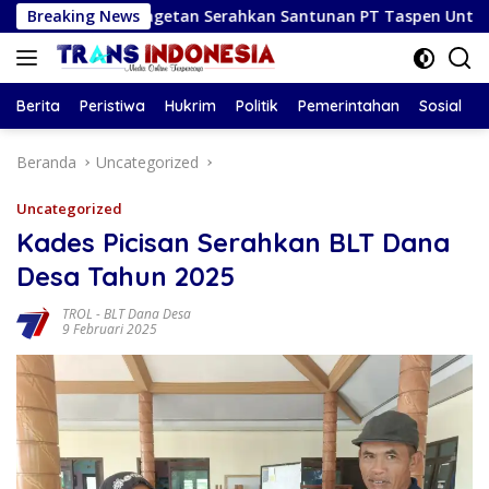
Langsung
upati Magetan Serahkan Santunan PT Taspen Untuk Ahli Waris 
Breaking News
ke
konten
Berita
Peristiwa
Hukrim
Politik
Pemerintahan
Sosial
Beranda
Uncategorized
Uncategorized
Kades Picisan Serahkan BLT Dana
Desa Tahun 2025
TROL
-
BLT Dana Desa
9 Februari 2025