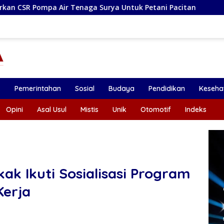
a Surya Untuk Petani Pacitan
Pemdes Kendalbulur Lan
k
Pemerintahan
Sosial
Budaya
Pendidikan
Keseha
Opini
Asal Usul
Mistis
Unik
Otomotif
Indeks
ak Ikuti Sosialisasi Program
Kerja