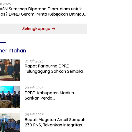
ni 2025
 ASN Sumenep Dipotong Diam-diam untuk
as? DPRD Geram, Minta Kebijakan Ditinjau
g!
Selengkapnya
erintahan
31 Juli 2026
Rapat Paripurna DPRD
Tulungagung Sahkan Sembilan
Perda dan Sepakati KUA-PPAS
2027
29 Juli 2026
DPRD Kabupaten Madiun
Sahkan Perda
Pertanggungjawaban APBD
2025, Bupati Tekankan Tiga
Agenda Prioritas
28 Juli 2026
Bupati Magetan Ambil Sumpah
230 PNS, Tekankan Integritas
dan Pengabdian