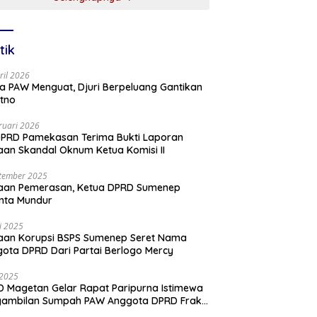
tik
ril 2026
a PAW Menguat, Djuri Berpeluang Gantikan
tno
ruari 2026
PRD Pamekasan Terima Bukti Laporan
an Skandal Oknum Ketua Komisi II
tember 2025
aan Pemerasan, Ketua DPRD Sumenep
nta Mundur
li 2025
aan Korupsi BSPS Sumenep Seret Nama
ota DPRD Dari Partai Berlogo Mercy
i 2025
 Magetan Gelar Rapat Paripurna Istimewa
gambilan Sumpah PAW Anggota DPRD Fraksi
ai Golkar