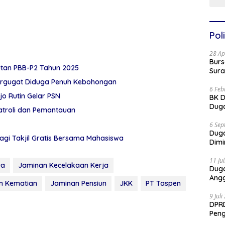
Poli
28 Ap
Burs
utan PBB-P2 Tahun 2025
Sura
awan Gugat Polres Sumenep 1 Miliar: Tergugat Diduga Penuh Kebohongan
6 Feb
 Rutin Gelar PSN
BK D
Duga
Patroli dan Pemantauan
6 Sep
Dug
agi Takjil Gratis Bersama Mahasiswa
Dimi
11 Ju
ua
Jaminan Kecelakaan Kerja
Dug
Angg
n Kematian
Jaminan Pensiun
JKK
PT Taspen
9 Jul
DPRD
Pen
Part