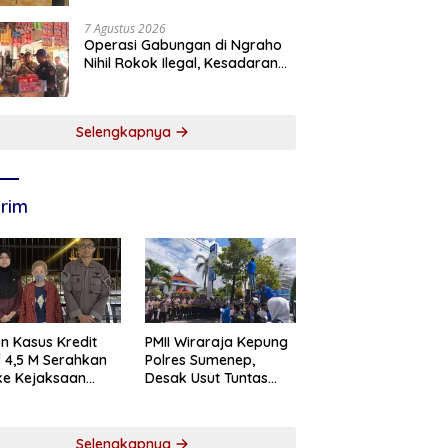
7 Agustus 2026
Operasi Gabungan di Ngraho
Nihil Rokok Ilegal, Kesadaran
Pedagang Kian Meningkat
Selengkapnya
rim
n Kasus Kredit
PMII Wiraraja Kepung
if 4,5 M Serahkan
Polres Sumenep,
 ke Kejaksaan
Desak Usut Tuntas
abaya
Dugaan Skandal BRI
Cabang Sumenep
Selengkapnya