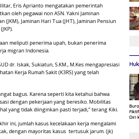
litar, Eris Aprianto mengatakan pemerintah
tkan oleh pegawai non ASN. Yakni Jaminan
an (JKM), Jaminan Hari Tua (JHT), Jaminan Pensiun
(JKP).
aan meliputi penerima upah, bukan penerima
rja migran Indonesia.
Huk
D dr. Iskak, Sukiatun, S.KM., M.Kes mengapresiasi
atan Kerja Rumah Sakit (K3RS) yang telah
angat bagus. Karena seperti kita ketahui bahwa
asi dengan pekerjaan yang beresiko. Mobilitas
Buro
l yang tidak diinginkan pasti terjadi,” terang Kiki.
Fikt
Diri
khir ini, jumlah kasus kecelakaan kerja mengalami
Sur
ak, dengan mayoritas kasus tertusuk jarum. (jk)