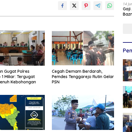
14 Ju
Gaji
Bazn
Ulan
Pem
n Gugat Polres
Cegah Demam Berdarah,
iar: Tergugat
Pemdes Tenggarejo Rutin Gelar
Penuh Kebohongan
PSN