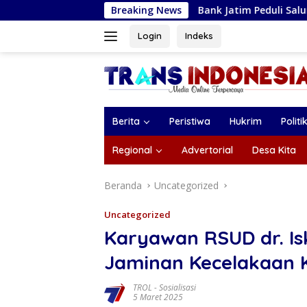
Langsung
Bank Jatim Peduli Salurkan CSR Pompa Air Tenag
Breaking News
ke
konten
Login
Indeks
Berita
Peristiwa
Hukrim
Politi
Regional
Advertorial
Desa Kita
Beranda
Uncategorized
Uncategorized
Karyawan RSUD dr. Isk
Jaminan Kecelakaan 
TROL
-
Sosialisasi
5 Maret 2025