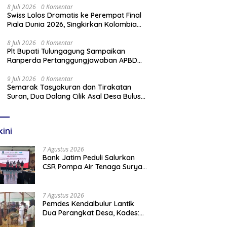
8 Juli 2026
0 Komentar
Swiss Lolos Dramatis ke Perempat Final
Piala Dunia 2026, Singkirkan Kolombia
Lewat Adu Penalti
8 Juli 2026
0 Komentar
Plt Bupati Tulungagung Sampaikan
Ranperda Pertanggungjawaban APBD
2025 Dalam Rapat Paripurna DPRD
9 Juli 2026
0 Komentar
Semarak Tasyakuran dan Tirakatan
Suran, Dua Dalang Cilik Asal Desa Bulus
Pentaskan Wayang Kulit Lakon
“Gathutkaca Winisuda”
kini
7 Agustus 2026
Bank Jatim Peduli Salurkan
CSR Pompa Air Tenaga Surya
Untuk Petani Pacitan
7 Agustus 2026
Pemdes Kendalbulur Lantik
Dua Perangkat Desa, Kades:
Jabatan Adalah Amanah