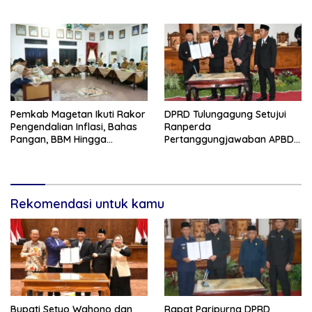
2025, Bupati Tekankan Tiga
Agenda Prioritas
Pemkab Magetan Ikuti Rakor
DPRD Tulungagung Setujui
Pengendalian Inflasi, Bahas
Ranperda
Pangan, BBM Hingga
Pertanggungjawaban APBD
Program 3 Juta Rumah
2025, Bahas KUA-PPAS 2027
dan Lantik Anggota PAW
Rekomendasi untuk kamu
Bupati Setyo Wahono dan
Rapat Paripurna DPRD