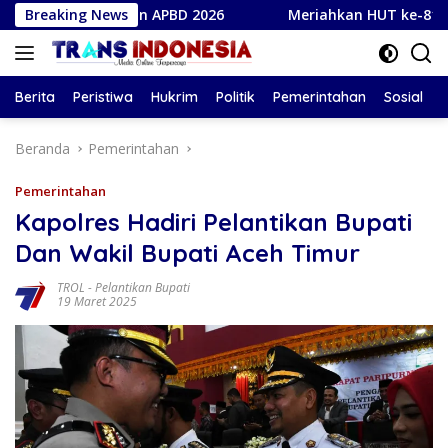
Langsung
ubahan APBD 2026
Breaking News
Meriahkan HUT ke-81 Kemerdekaan RI
ke
konten
Berita
Peristiwa
Hukrim
Politik
Pemerintahan
Sosial
Beranda
Pemerintahan
Pemerintahan
Kapolres Hadiri Pelantikan Bupati
Dan Wakil Bupati Aceh Timur
TROL
-
Pelantikan Bupati
19 Maret 2025