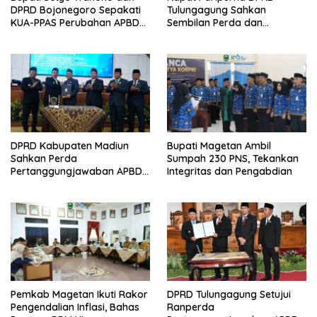
DPRD Bojonegoro Sepakati
Tulungagung Sahkan
KUA-PPAS Perubahan APBD
Sembilan Perda dan
2026
Sepakati KUA-PPAS 2027
DPRD Kabupaten Madiun
Bupati Magetan Ambil
Sahkan Perda
Sumpah 230 PNS, Tekankan
Pertanggungjawaban APBD
Integritas dan Pengabdian
2025, Bupati Tekankan Tiga
Agenda Prioritas
Pemkab Magetan Ikuti Rakor
DPRD Tulungagung Setujui
Pengendalian Inflasi, Bahas
Ranperda