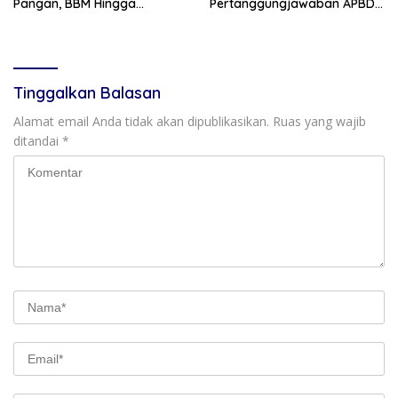
Pangan, BBM Hingga
Pertanggungjawaban APBD
Program 3 Juta Rumah
2025, Bahas KUA-PPAS 2027
dan Lantik Anggota PAW
Tinggalkan Balasan
Alamat email Anda tidak akan dipublikasikan.
Ruas yang wajib
ditandai
*