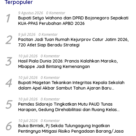
Terpopuler
1
9 Agustus 2026
0 Komentar
Bupati Setyo Wahono dan DPRD Bojonegoro Sepakati
KUA-PPAS Perubahan APBD 2026
2
9 Juli 2026
0 Komentar
Pacitan Jadi Tuan Rumah Kejurprov Catur Jatim 2026,
720 Atlet Siap Beradu Strategi
3
10 Juli 2026
0 Komentar
Hasil Piala Dunia 2026: Prancis Kalahkan Maroko,
Mbappe Jadi Bintang Kemenangan
4
10 Juli 2026
0 Komentar
Bupati Magetan Tekankan Integritas Kepala Sekolah
dalam Apel Akbar Sambut Tahun Ajaran Baru
2026/2027
5
10 Juli 2026
0 Komentar
Pemdes Sidorejo Tingkatkan Mutu PAUD Tunas
Harapan, Gedung Direhabilitasi dan Ruang Kelas
Dilengkapi AC
6
10 Juli 2026
0 Komentar
Buka Bimtek, Pj Sekda Tulungagung Ingatkan
Pentingnya Mitigasi Risiko Pengadaan Barang/Jasa