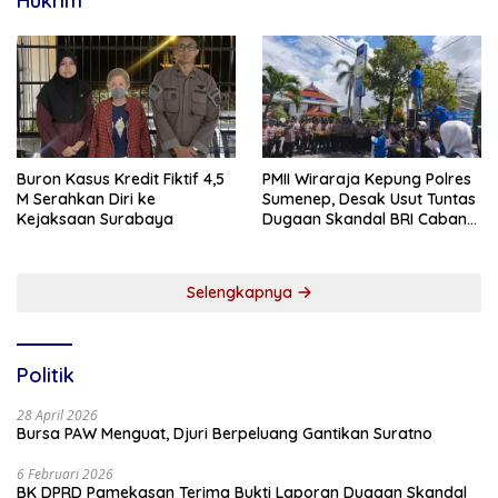
Hukrim
Buron Kasus Kredit Fiktif 4,5
PMII Wiraraja Kepung Polres
M Serahkan Diri ke
Sumenep, Desak Usut Tuntas
Kejaksaan Surabaya
Dugaan Skandal BRI Cabang
Sumenep
Selengkapnya
Politik
28 April 2026
Bursa PAW Menguat, Djuri Berpeluang Gantikan Suratno
6 Februari 2026
BK DPRD Pamekasan Terima Bukti Laporan Dugaan Skandal