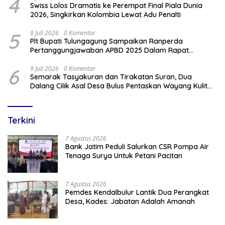
4
Swiss Lolos Dramatis ke Perempat Final Piala Dunia
2026, Singkirkan Kolombia Lewat Adu Penalti
5
8 Juli 2026
0 Komentar
Plt Bupati Tulungagung Sampaikan Ranperda
Pertanggungjawaban APBD 2025 Dalam Rapat
Paripurna DPRD
6
9 Juli 2026
0 Komentar
Semarak Tasyakuran dan Tirakatan Suran, Dua
Dalang Cilik Asal Desa Bulus Pentaskan Wayang Kulit
Lakon “Gathutkaca Winisuda”
Terkini
7 Agustus 2026
Bank Jatim Peduli Salurkan CSR Pompa Air
Tenaga Surya Untuk Petani Pacitan
7 Agustus 2026
Pemdes Kendalbulur Lantik Dua Perangkat
Desa, Kades: Jabatan Adalah Amanah