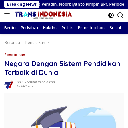
Langsung
scab Peradin, Noorbiyanto Pimpin BPC Periode 2026–2028
Breaking News
ke
konten
Berita
Peristiwa
Hukrim
Politik
Pemerintahan
Sosial
Beranda
Pendidikan
Pendidikan
Negara Dengan Sistem Pendidikan
Terbaik di Dunia
TROL
-
Sistem Pendidikan
18 Mei 2025