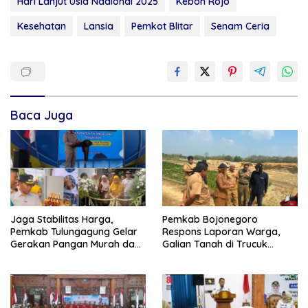
Hari Lanjut Usia Naaional 2025
Kebon Rojo
Kesehatan
Lansia
Pemkot Blitar
Senam Ceria
Baca Juga
Jaga Stabilitas Harga,
Pemkab Bojonegoro
Pemkab Tulungagung Gelar
Respons Laporan Warga,
Gerakan Pangan Murah dan
Galian Tanah di Trucuk
Pameran Produk Unggulan
Ditutup Sementara