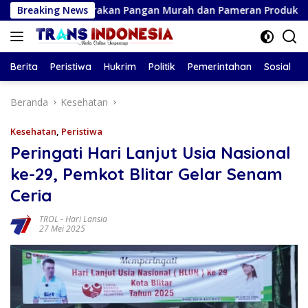
Langsung
elar Gerakan Pangan Murah dan Pameran Produk Unggulan
Breaking News
ke
konten
Berita
Peristiwa
Hukrim
Politik
Pemerintahan
Sosial
Beranda
Kesehatan
Kesehatan
,
Peristiwa
Peringati Hari Lanjut Usia Nasional
ke-29, Pemkot Blitar Gelar Senam
Ceria
TROL
-
Hari Lansia
27 Mei 2025