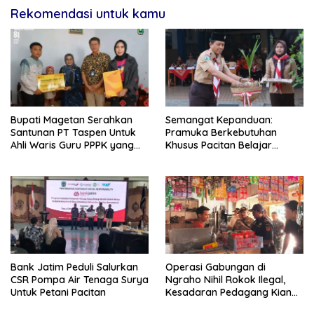
Rekomendasi untuk kamu
Bupati Magetan Serahkan
Semangat Kepanduan:
Santunan PT Taspen Untuk
Pramuka Berkebutuhan
Ahli Waris Guru PPPK yang
Khusus Pacitan Belajar
Meninggal Saat Bertugas
Menjadi Tanggap, Tangkas,
dan Tangguh
Bank Jatim Peduli Salurkan
Operasi Gabungan di
CSR Pompa Air Tenaga Surya
Ngraho Nihil Rokok Ilegal,
Untuk Petani Pacitan
Kesadaran Pedagang Kian
Meningkat