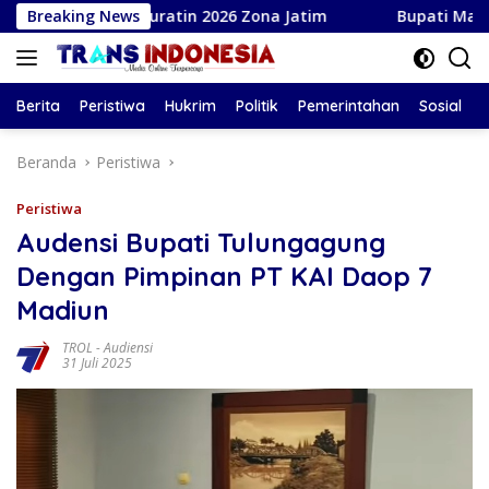
Langsung
iala Suratin 2026 Zona Jatim
Breaking News
Bupati Magetan Serahkan
ke
konten
Berita
Peristiwa
Hukrim
Politik
Pemerintahan
Sosial
Beranda
Peristiwa
Peristiwa
Audensi Bupati Tulungagung
Dengan Pimpinan PT KAI Daop 7
Madiun
TROL
-
Audiensi
31 Juli 2025