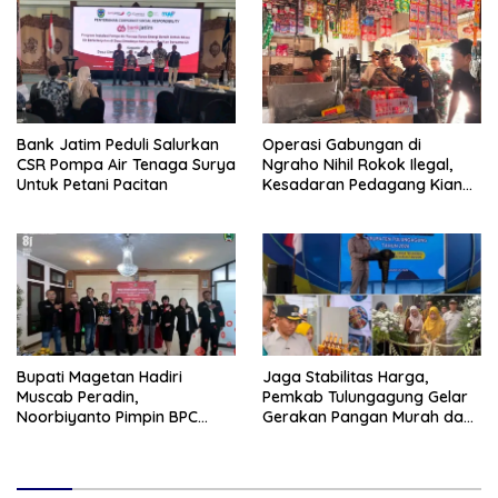
Bank Jatim Peduli Salurkan
Operasi Gabungan di
CSR Pompa Air Tenaga Surya
Ngraho Nihil Rokok Ilegal,
Untuk Petani Pacitan
Kesadaran Pedagang Kian
Meningkat
Bupati Magetan Hadiri
Jaga Stabilitas Harga,
Muscab Peradin,
Pemkab Tulungagung Gelar
Noorbiyanto Pimpin BPC
Gerakan Pangan Murah dan
Periode 2026–2028
Pameran Produk Unggulan