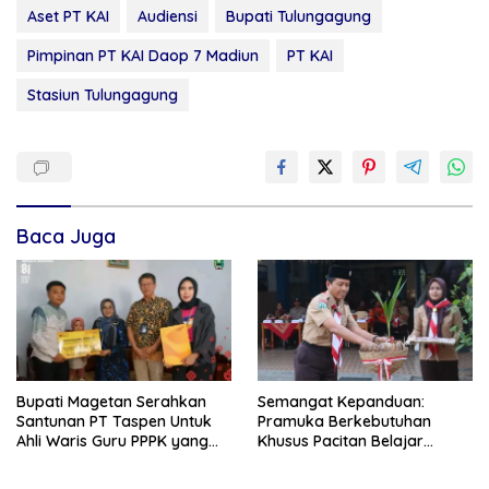
Aset PT KAI
Audiensi
Bupati Tulungagung
Pimpinan PT KAI Daop 7 Madiun
PT KAI
Stasiun Tulungagung
Baca Juga
Bupati Magetan Serahkan
Semangat Kepanduan:
Santunan PT Taspen Untuk
Pramuka Berkebutuhan
Ahli Waris Guru PPPK yang
Khusus Pacitan Belajar
Meninggal Saat Bertugas
Menjadi Tanggap, Tangkas,
dan Tangguh