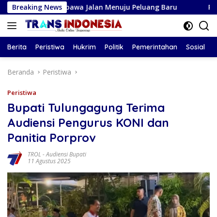
Langsung
isi Membawa Jalan Menuju Peluang Baru
Breaking News
Ramalan Zodiak
ke
konten
Berita
Peristiwa
Hukrim
Politik
Pemerintahan
Sosial
Beranda
Peristiwa
Peristiwa
Bupati Tulungagung Terima
Audiensi Pengurus KONI dan
Panitia Porprov
TROL
-
Audiensi Bupati
11 Agustus 2025