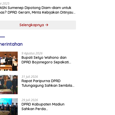
ni 2025
 ASN Sumenep Dipotong Diam-diam untuk
as? DPRD Geram, Minta Kebijakan Ditinjau
g!
Selengkapnya
erintahan
9 Agustus 2026
Bupati Setyo Wahono dan
DPRD Bojonegoro Sepakati
KUA-PPAS Perubahan APBD
2026
31 Juli 2026
Rapat Paripurna DPRD
Tulungagung Sahkan Sembilan
Perda dan Sepakati KUA-PPAS
2027
29 Juli 2026
DPRD Kabupaten Madiun
Sahkan Perda
Pertanggungjawaban APBD