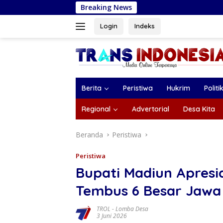
Langsung
Breaking News
Siapa Jodoh, Siapa C
ke
konten
Login
Indeks
Berita
Peristiwa
Hukrim
Politi
Regional
Advertorial
Desa Kita
Beranda
Peristiwa
Peristiwa
Bupati Madiun Apresi
Tembus 6 Besar Jawa
TROL
-
Lomba Desa
3 Juni 2026