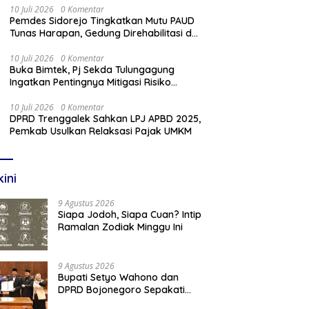
10 Juli 2026
0 Komentar
Pemdes Sidorejo Tingkatkan Mutu PAUD
Tunas Harapan, Gedung Direhabilitasi dan
Ruang Kelas Dilengkapi AC
10 Juli 2026
0 Komentar
Buka Bimtek, Pj Sekda Tulungagung
Ingatkan Pentingnya Mitigasi Risiko
Pengadaan Barang/Jasa
10 Juli 2026
0 Komentar
DPRD Trenggalek Sahkan LPJ APBD 2025,
Pemkab Usulkan Relaksasi Pajak UMKM
kini
9 Agustus 2026
Siapa Jodoh, Siapa Cuan? Intip
Ramalan Zodiak Minggu Ini
9 Agustus 2026
Bupati Setyo Wahono dan
DPRD Bojonegoro Sepakati
KUA-PPAS Perubahan APBD