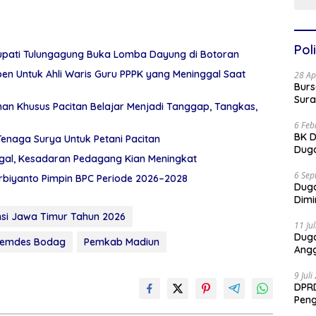
Poli
Bupati Tulungagung Buka Lomba Dayung di Botoran
en Untuk Ahli Waris Guru PPPK yang Meninggal Saat
28 Ap
Burs
Sura
n Khusus Pacitan Belajar Menjadi Tanggap, Tangkas,
6 Feb
BK D
Tenaga Surya Untuk Petani Pacitan
Duga
egal, Kesadaran Pedagang Kian Meningkat
6 Sep
rbiyanto Pimpin BPC Periode 2026–2028
Dug
Dimi
nsi Jawa Timur Tahun 2026
11 Ju
Dug
emdes Bodag
Pemkab Madiun
Angg
9 Jul
DPRD
Pen
Part