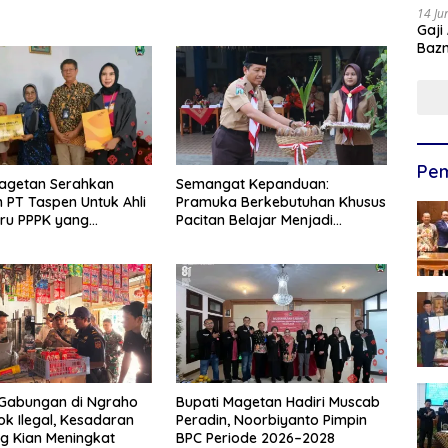
14 Ju
Gaji
Bazn
Ulan
Pem
Magetan Serahkan
Semangat Kepanduan:
 PT Taspen Untuk Ahli
Pramuka Berkebutuhan Khusus
ru PPPK yang
Pacitan Belajar Menjadi
l Saat Bertugas
Tanggap, Tangkas, dan
Tangguh
 Gabungan di Ngraho
Bupati Magetan Hadiri Muscab
ok Ilegal, Kesadaran
Peradin, Noorbiyanto Pimpin
g Kian Meningkat
BPC Periode 2026–2028