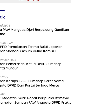
tik
ril 2026
a PAW Menguat, Djuri Berpeluang Gantikan
tno
ruari 2026
PRD Pamekasan Terima Bukti Laporan
an Skandal Oknum Ketua Komisi II
tember 2025
aan Pemerasan, Ketua DPRD Sumenep
nta Mundur
li 2025
aan Korupsi BSPS Sumenep Seret Nama
ota DPRD Dari Partai Berlogo Mercy
i 2025
 Magetan Gelar Rapat Paripurna Istimewa
gambilan Sumpah PAW Anggota DPRD Fraksi
ai Golkar