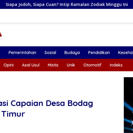
uan? Intip Ramalan Zodiak Minggu Ini
Bupati Setyo Wa
k
Pemerintahan
Sosial
Budaya
Pendidikan
Keseha
Opini
Asal Usul
Mistis
Unik
Otomotif
Indeks
asi Capaian Desa Bodag
 Timur