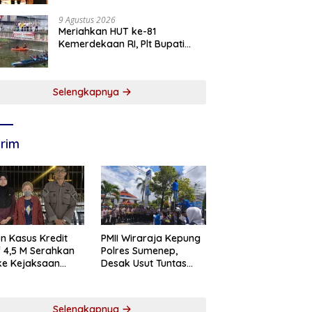
2026
9 Agustus 2026
Meriahkan HUT ke-81
Kemerdekaan RI, Plt Bupati
Tulungagung Buka Lomba
Dayung di Botoran
Selengkapnya
rim
n Kasus Kredit
PMII Wiraraja Kepung
if 4,5 M Serahkan
Polres Sumenep,
 ke Kejaksaan
Desak Usut Tuntas
abaya
Dugaan Skandal BRI
Cabang Sumenep
Selengkapnya