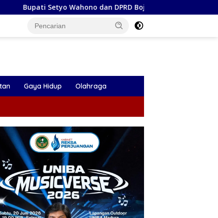
hono dan DPRD Bojonegoro Sepakati KUA-PPAS Perubahan APBD
tan
Gaya Hidup
Olahraga