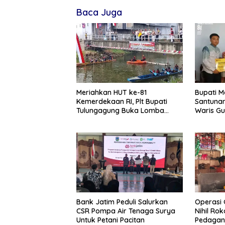
Baca Juga
Meriahkan HUT ke-81
Bupati 
Kemerdekaan RI, Plt Bupati
Santunan
Tulungagung Buka Lomba
Waris Gu
Dayung di Botoran
Meningga
Bank Jatim Peduli Salurkan
Operasi
CSR Pompa Air Tenaga Surya
Nihil Rok
Untuk Petani Pacitan
Pedagan