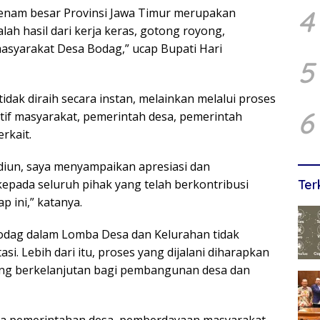
4
enam besar Provinsi Jawa Timur merupakan
alah hasil dari kerja keras, gotong royong,
syarakat Desa Bodag,” ucap Bupati Hari
5
idak diraih secara instan, melainkan melalui proses
6
ktif masyarakat, pemerintah desa, pemerintah
rkait.
iun, saya menyampaikan apresiasi dan
Ter
epada seluruh pihak yang telah berkontribusi
 ini,” katanya.
odag dalam Lomba Desa dan Kelurahan tidak
i. Lebih dari itu, proses yang dijalani diharapkan
ng berkelanjutan bagi pembangunan desa dan