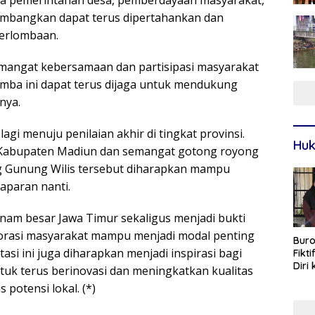
lola pemerintahan desa, pemberdayaan masyarakat,
kembangkan dapat terus dipertahankan dan
 perlombaan.
mangat kebersamaan dan partisipasi masyarakat
omba ini dapat terus dijaga untuk mendukung
nya.
lagi menuju penilaian akhir di tingkat provinsi.
Huk
Kabupaten Madiun dan semangat gotong royong
ng Gunung Wilis tersebut diharapkan mampu
aparan nanti.
am besar Jawa Timur sekaligus menjadi bukti
borasi masyarakat mampu menjadi modal penting
Buro
si ini juga diharapkan menjadi inspirasi bagi
Fikt
Diri
tuk terus berinovasi dan meningkatkan kualitas
Sur
potensi lokal. (*)