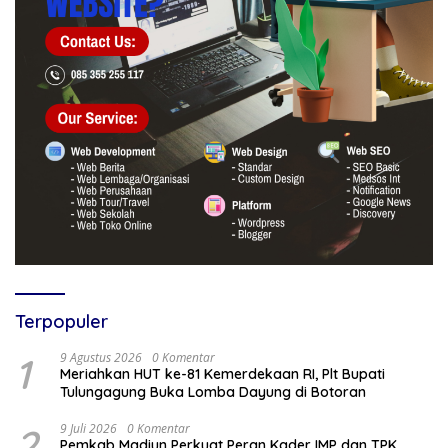
Terpopuler
1
9 Agustus 2026
0 Komentar
Meriahkan HUT ke-81 Kemerdekaan RI, Plt Bupati
Tulungagung Buka Lomba Dayung di Botoran
2
9 Juli 2026
0 Komentar
Pemkab Madiun Perkuat Peran Kader IMP dan TPK