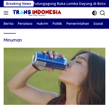
Langsung
 Plt Bupati Tulungagung Buka Lomba Dayung di Botoran
Breaking News
ke
konten
Berita
Peristiwa
Hukrim
Politik
Pemerintahan
Sosial
Minuman