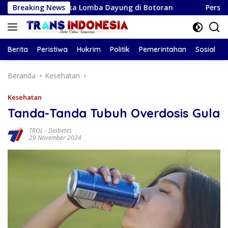
Langsung
Buka Lomba Dayung di Botoran
Breaking News
Persiga U-17 Resmi Dipe
ke
konten
Berita
Peristiwa
Hukrim
Politik
Pemerintahan
Sosial
Beranda
Kesehatan
Kesehatan
Tanda-Tanda Tubuh Overdosis Gula
TROL
-
Diabetes
29 November 2024