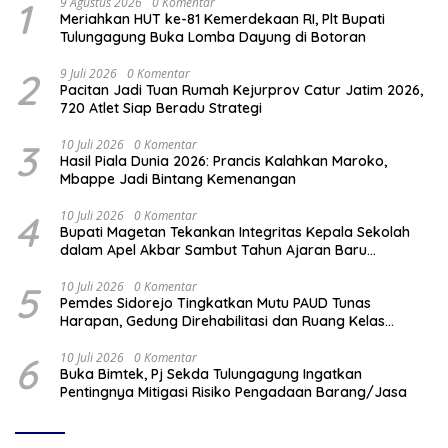
1
9 Agustus 2026
0 Komentar
Meriahkan HUT ke-81 Kemerdekaan RI, Plt Bupati
Tulungagung Buka Lomba Dayung di Botoran
2
9 Juli 2026
0 Komentar
Pacitan Jadi Tuan Rumah Kejurprov Catur Jatim 2026,
720 Atlet Siap Beradu Strategi
3
10 Juli 2026
0 Komentar
Hasil Piala Dunia 2026: Prancis Kalahkan Maroko,
Mbappe Jadi Bintang Kemenangan
4
10 Juli 2026
0 Komentar
Bupati Magetan Tekankan Integritas Kepala Sekolah
dalam Apel Akbar Sambut Tahun Ajaran Baru
2026/2027
5
10 Juli 2026
0 Komentar
Pemdes Sidorejo Tingkatkan Mutu PAUD Tunas
Harapan, Gedung Direhabilitasi dan Ruang Kelas
Dilengkapi AC
6
10 Juli 2026
0 Komentar
Buka Bimtek, Pj Sekda Tulungagung Ingatkan
Pentingnya Mitigasi Risiko Pengadaan Barang/Jasa