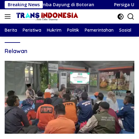
Langsung
 Buka Lomba Dayung di Botoran
Breaking News
Persiga U-17 Resmi Dip
ke
konten
Berita
Peristiwa
Hukrim
Politik
Pemerintahan
Sosial
Relawan