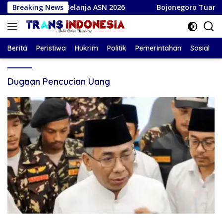
Langsung
k Perkuat Belanja ASN 2026
Breaking News
Bojonegoro Tuan Rumah DP
ke
konten
Berita
Peristiwa
Hukrim
Politik
Pemerintahan
Sosial
Dugaan Pencucian Uang