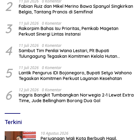
2
11 Juli 2026
0 Komentar
Fabian Ruiz dan Mikel Merino Bawa Spanyol Singkirkan
Belgia, Tantang Prancis di Semifinal
3
11 Juli 2026
0 Komentar
Rakorpim Bahas Isu Prioritas, Pemkab Magetan
Perkuat Sinergi Lintas Instansi
4
11 Juli 2026
0 Komentar
Sambut Tim Penilai Wana Lestari, Plt Bupati
Tulungagung Tegaskan Komitmen Kelola Hutan
Berkelanjutan
5
11 Juli 2026
0 Komentar
Lantik Pengurus IDI Bojonegoro, Bupati Setyo Wahono
Tegaskan Komitmen Perkuat Layanan Kesehatan
6
12 Juli 2026
0 Komentar
Inggris Bangkit Tumbangkan Norwegia 2-1 Lewat Extra
Time, Jude Bellingham Borong Dua Gol
Terkini
10 Agustus 2026
Perjuangan Wali Kota Berbuah Hasil,