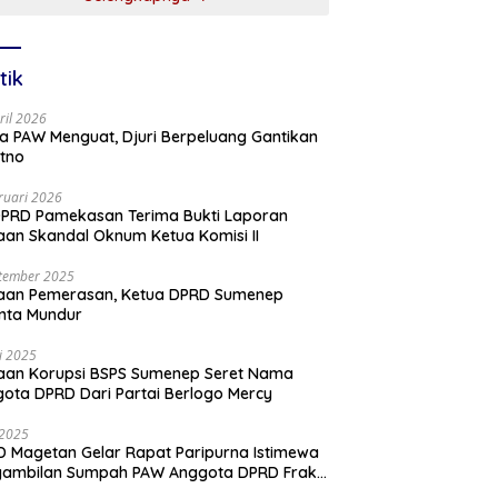
tik
ril 2026
a PAW Menguat, Djuri Berpeluang Gantikan
tno
ruari 2026
PRD Pamekasan Terima Bukti Laporan
an Skandal Oknum Ketua Komisi II
tember 2025
aan Pemerasan, Ketua DPRD Sumenep
nta Mundur
li 2025
aan Korupsi BSPS Sumenep Seret Nama
ota DPRD Dari Partai Berlogo Mercy
i 2025
 Magetan Gelar Rapat Paripurna Istimewa
gambilan Sumpah PAW Anggota DPRD Fraksi
ai Golkar