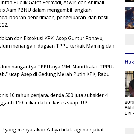
untan Publik Gatot Permadi, Azwir, dan Abimail
Rais Aam PBNU dalam mengambil langkah
pada laporan penerimaan, pengeluaran, dan hasil
022.
ndakan dan Eksekusi KPK, Asep Guntur Rahayu,
elum menangani dugaan TPPU terkait Maming dan
Huk
belum nangani ya TPPU-nya MM. Nanti kalau TPPU-
wab,” ucap Asep di Gedung Merah Putih KPK, Rabu
is 10 tahun penjara, denda 500 juta subsider 4
ganti 110 miliar dalam kasus suap IUP.
Buro
Fikt
Diri
Sur
U yang menyatakan Yahya tidak lagi menjabat