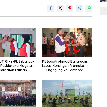
UT RI ke-81, Sebanyak
Plt Bupati Ahmad Baharudin
 Paskibraka Magetan
Lepas Kontingen Pramuka
emusatan Latihan
Tulungagung ke Jambore
Nasional XII