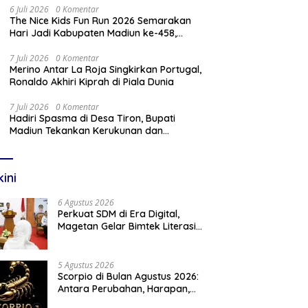
6 Juli 2026
0 Komentar
The Nice Kids Fun Run 2026 Semarakan
Hari Jadi Kabupaten Madiun ke-458,
Bupati: Tidak Ada Prestasi Tanpa
Kompetisi
7 Juli 2026
0 Komentar
Merino Antar La Roja Singkirkan Portugal,
Ronaldo Akhiri Kiprah di Piala Dunia
7 Juli 2026
0 Komentar
Hadiri Spasma di Desa Tiron, Bupati
Madiun Tekankan Kerukunan dan
Kebangkitan Ekonomi Desa
kini
6 Agustus 2026
Perkuat SDM di Era Digital,
Magetan Gelar Bimtek Literasi
Informasi
5 Agustus 2026
Scorpio di Bulan Agustus 2026:
Antara Perubahan, Harapan,
dan Langkah Baru