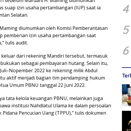
hari sebelum Mardani H. Maming diumumkan
4
s suap izin usaha pertambangan (IUP) saat ia
tan Selatan.
5
H. Maming diumumkan oleh Komisi Pemberantasan
p pemberian izin usaha pertambangan saat
 tulis audit.
6
 keluar dari rekening Mandiri tersebut, termasuk
dibukukan sebagai pembayaran hutang. Selain itu,
 Juli–Nopember 2022 ke rekening milik Abdul
Ter
itu aktif menjadi bagian tim pendamping hukum
tua Umum PBNU tanggal 22 Juni 2022.
a tata kelola keuangan PBNU, melainkan juga
awa institusi Nahdlatul Ulama ke dalam persoalan
k Pidana Pencucian Uang (TPPU),” tulis dokumen