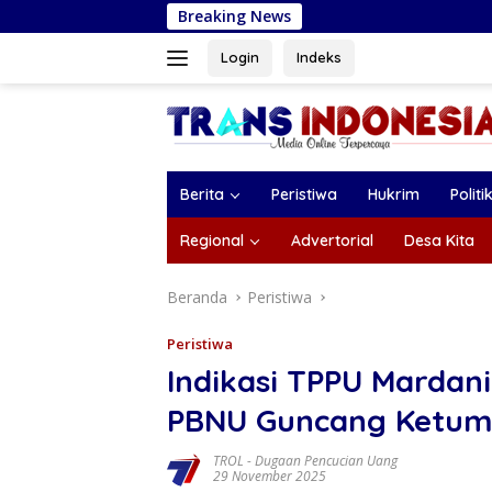
Langsung
Breaking News
Perkuat SDM di
ke
konten
Login
Indeks
Berita
Peristiwa
Hukrim
Politi
Regional
Advertorial
Desa Kita
Beranda
Peristiwa
Peristiwa
Indikasi TPPU Mardani
PBNU Guncang Ketum 
TROL
-
Dugaan Pencucian Uang
29 November 2025