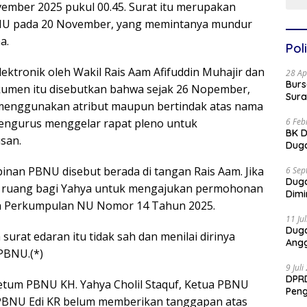
mber 2025 pukul 00.45. Surat itu merupakan
PBNU pada 20 November, yang memintanya mundur
a.
Poli
lektronik oleh Wakil Rais Aam Afifuddin Muhajir dan
28 Ap
Burs
kumen itu disebutkan bahwa sejak 26 Nopember,
Sura
 menggunakan atribut maupun bertindak atas nama
6 Feb
pengurus menggelar rapat pleno untuk
BK D
san.
Duga
nan PBNU disebut berada di tangan Rais Aam. Jika
6 Sep
Dug
n ruang bagi Yahya untuk mengajukan permohonan
Dimi
an Perkumpulan NU Nomor 14 Tahun 2025.
11 Ju
Dug
at edaran itu tidak sah dan menilai dirinya
Angg
PBNU.(*)
9 Jul
DPRD
 Ketum PBNU KH. Yahya Cholil Staquf, Ketua PBNU
Pen
 PBNU Edi KR belum memberikan tanggapan atas
Part