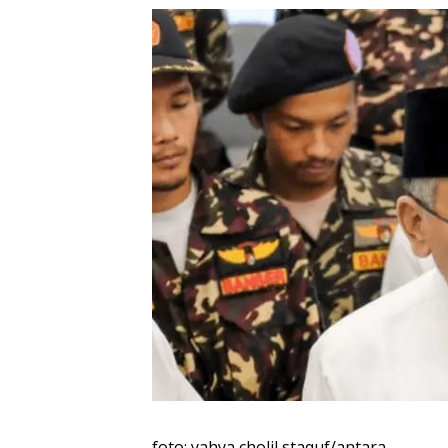
foto: yahya cholil staquf/antara