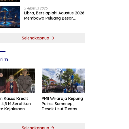
5 Agustus 2026
Libra, Bersiaplah! Agustus 2026
Membawa Peluang Besar
dalam Hidupmu
Selengkapnya
rim
n Kasus Kredit
PMII Wiraraja Kepung
if 4,5 M Serahkan
Polres Sumenep,
 ke Kejaksaan
Desak Usut Tuntas
abaya
Dugaan Skandal BRI
Cabang Sumenep
Selengkapnya