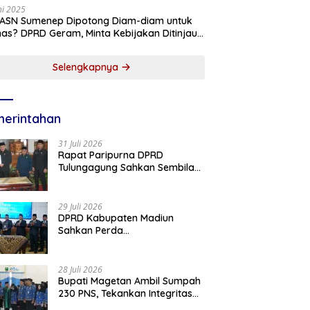
ni 2025
 ASN Sumenep Dipotong Diam-diam untuk
as? DPRD Geram, Minta Kebijakan Ditinjau
g!
Selengkapnya
erintahan
31 Juli 2026
Rapat Paripurna DPRD
Tulungagung Sahkan Sembilan
Perda dan Sepakati KUA-PPAS
2027
29 Juli 2026
DPRD Kabupaten Madiun
Sahkan Perda
Pertanggungjawaban APBD
2025, Bupati Tekankan Tiga
Agenda Prioritas
28 Juli 2026
Bupati Magetan Ambil Sumpah
230 PNS, Tekankan Integritas
dan Pengabdian