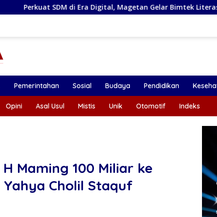
 Era Digital, Magetan Gelar Bimtek Literasi Informasi
S
k
Pemerintahan
Sosial
Budaya
Pendidikan
Keseha
Opini
Asal Usul
Mistis
Unik
Otomotif
Indeks
 H Maming 100 Miliar ke
Yahya Cholil Staquf