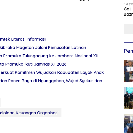
14 Ju
Gaji
Bazn
Ulan
mtek Literasi Informasi
skibraka Magetan Jalani Pemusatan Latihan
Pem
en Pramuka Tulungagung ke Jambore Nasional XII
a Pramuka Ikuti Jamnas XII 2026
 Perkuat Komitmen Wujudkan Kabupaten Layak Anak
uh dan Panen Raya di Ngunggahan, Wujud Syukur dan
elolaan Keuangan Organisasi