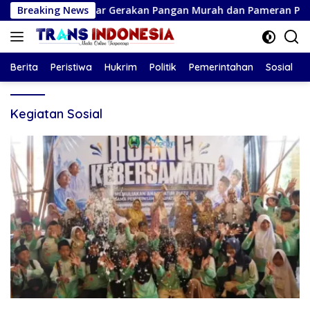
Langsung
ngagung Gelar Gerakan Pangan Murah dan Pameran Produk Ung
Breaking News
ke
konten
Berita
Peristiwa
Hukrim
Politik
Pemerintahan
Sosial
Kegiatan Sosial