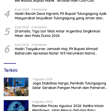
Berwisata, Bupati Nanik: Teruslah Raih Cita-Cita
4
8 Juli 2026
0 Komentar
Hadiri Bersih Desa Ngranti, Plt Bupati Tulungagung Ajak
Masyarakat Wujudkan Tulungagung yang Aman dan
Rukun
5
8 Juli 2026
0 Komentar
Dramatis, Tiga Gol Telat Antar Argentina Singkirkan
Mesir dari Piala Dunia 2026
6
8 Juli 2026
0 Komentar
Hadiri Tasyakuran Jamaah Haji, Plt Bupati Ahmad
Baharudin Apresiasi Kloter 103 Harumkan Nama
Tulungagung
Terkini
7 Agustus 2026
Jaga Stabilitas Harga, Pemkab Tulungagung
Gelar Gerakan Pangan Murah dan Pameran
Produk Unggulan
6 Agustus 2026
Ramalan Pisces Agustus 2026: Ketika Intuisi
Membawa Jalan Menuju Peluang Baru