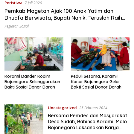
Peristiwa
7 Juli 2026
Pemkab Magetan Ajak 100 Anak Yatim dan
Dhuafa Berwisata, Bupati Nanik: Teruslah Raih
Cita-Cita
Kegiatan Sosial
Koramil Dander Kodim
Peduli Sesama, Koramil
Bojonegoro Selenggarakan
Kanor Bojonegoro Gelar
Bakti Sosial Donor Darah
Bakti Sosial Donor Darah
Uncategorized
25 Februari 2024
Bersama Pemdes dan Masyarakat
Desa Sudah, Babinsa Koramil Malo
Bojonegoro Laksanakan Karya
Bakti Lingkungan