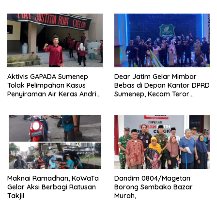
Pemprov Jatim Kepada
Masyarakat Tulungagung
Aktivis GAPADA Sumenep
Dear Jatim Gelar Mimbar
Tolak Pelimpahan Kasus
Bebas di Depan Kantor DPRD
Penyiraman Air Keras Andrie
Sumenep, Kecam Teror
Yunus ke Peradilan Militer
terhadap Aktivis
Maknai Ramadhan, KoWaTa
Dandim 0804/Magetan
Gelar Aksi Berbagi Ratusan
Borong Sembako Bazar
Takjil
Murah,