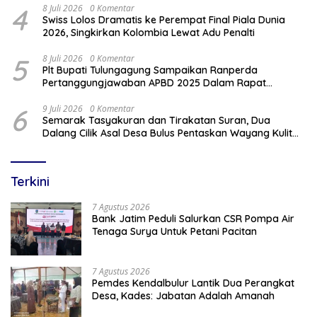
4
8 Juli 2026
0 Komentar
Swiss Lolos Dramatis ke Perempat Final Piala Dunia
2026, Singkirkan Kolombia Lewat Adu Penalti
5
8 Juli 2026
0 Komentar
Plt Bupati Tulungagung Sampaikan Ranperda
Pertanggungjawaban APBD 2025 Dalam Rapat
Paripurna DPRD
6
9 Juli 2026
0 Komentar
Semarak Tasyakuran dan Tirakatan Suran, Dua
Dalang Cilik Asal Desa Bulus Pentaskan Wayang Kulit
Lakon “Gathutkaca Winisuda”
Terkini
7 Agustus 2026
Bank Jatim Peduli Salurkan CSR Pompa Air
Tenaga Surya Untuk Petani Pacitan
7 Agustus 2026
Pemdes Kendalbulur Lantik Dua Perangkat
Desa, Kades: Jabatan Adalah Amanah