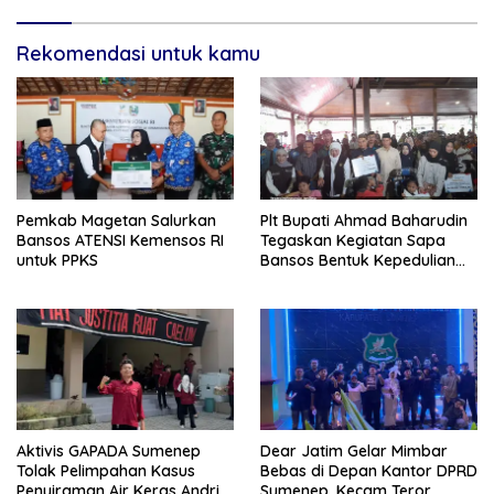
Rekomendasi untuk kamu
Pemkab Magetan Salurkan
Plt Bupati Ahmad Baharudin
Bansos ATENSI Kemensos RI
Tegaskan Kegiatan Sapa
untuk PPKS
Bansos Bentuk Kepedulian
Pemprov Jatim Kepada
Masyarakat Tulungagung
Aktivis GAPADA Sumenep
Dear Jatim Gelar Mimbar
Tolak Pelimpahan Kasus
Bebas di Depan Kantor DPRD
Penyiraman Air Keras Andrie
Sumenep, Kecam Teror