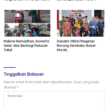
Yunus ke Peradilan Militer
terhadap Aktivis
Maknai Ramadhan, KoWaTa
Dandim 0804/Magetan
Gelar Aksi Berbagi Ratusan
Borong Sembako Bazar
Takjil
Murah,
Tinggalkan Balasan
Alamat email Anda tidak akan dipublikasikan.
Ruas yang wajib
ditandai
*