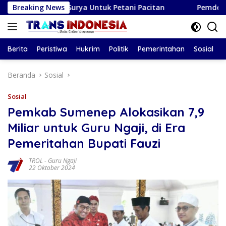
Langsung
naga Surya Untuk Petani Pacitan
Breaking News
Pemdes Kendalbulur L
ke
konten
Berita
Peristiwa
Hukrim
Politik
Pemerintahan
Sosial
Beranda
Sosial
Sosial
Pemkab Sumenep Alokasikan 7,9
Miliar untuk Guru Ngaji, di Era
Pemeritahan Bupati Fauzi
TROL
-
Guru Ngaji
22 Oktober 2024