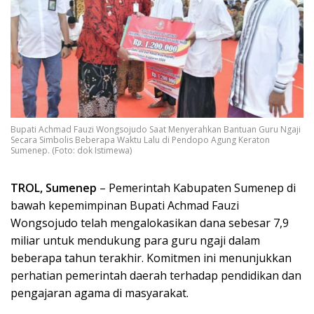
Bupati Achmad Fauzi Wongsojudo Saat Menyerahkan Bantuan Guru Ngaji
Secara Simbolis Beberapa Waktu Lalu di Pendopo Agung Keraton
Sumenep. (Foto: dok Istimewa)
TROL, Sumenep
– Pemerintah Kabupaten Sumenep di
bawah kepemimpinan Bupati Achmad Fauzi
Wongsojudo telah mengalokasikan dana sebesar 7,9
miliar untuk mendukung para guru ngaji dalam
beberapa tahun terakhir. Komitmen ini menunjukkan
perhatian pemerintah daerah terhadap pendidikan dan
pengajaran agama di masyarakat.