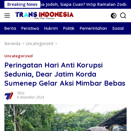
Langsung
Siapa Jodoh, Siapa Cuan? Intip Ramalan Zodiak Minggu Ini
Breaking News
ke
konten
Berita
Peristiwa
Hukrim
Politik
Pemerintahan
Sosial
Beranda
Uncategorized
Uncategorized
Peringatan Hari Anti Korupsi
Sedunia, Dear Jatim Korda
Sumenep Gelar Aksi Mimbar Bebas
TROL
9 Desember 2024