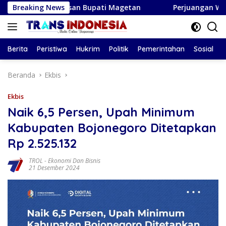
Langsung
 Pesan Bupati Magetan
Breaking News
Perjuangan Wali Kota Berbuah 
ke
konten
Berita
Peristiwa
Hukrim
Politik
Pemerintahan
Sosial
Beranda
Ekbis
Ekbis
Naik 6,5 Persen, Upah Minimum
Kabupaten Bojonegoro Ditetapkan
Rp 2.525.132
TROL
-
Ekonomi Dan Bisnis
21 Desember 2024