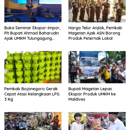
Buka Seminar Ekspor-Impor,
Harga Telur Anjlok, Pemkab
Plt Bupati Ahmad Baharudin
Magetan Ajak ASN Borong
Ajak UMKM Tulungagung
Produk Peternak Lokal
Tembus Pasar Dunia
Pemkab Bojonegoro Gerak
Bupati Magetan Lepas
Cepat Atasi Kelangkaan LPG
Ekspor Produk UMKM ke
3 Kg
Maldives