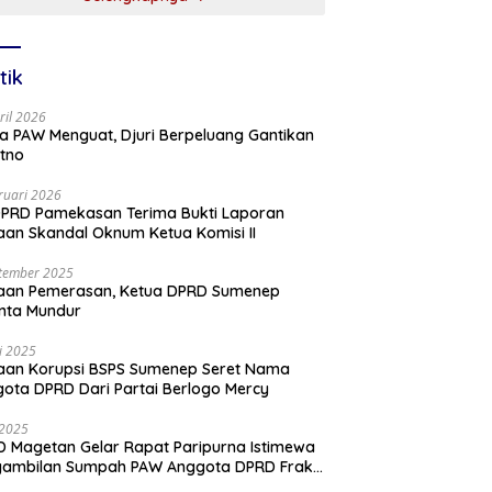
tik
ril 2026
a PAW Menguat, Djuri Berpeluang Gantikan
tno
ruari 2026
PRD Pamekasan Terima Bukti Laporan
an Skandal Oknum Ketua Komisi II
tember 2025
aan Pemerasan, Ketua DPRD Sumenep
nta Mundur
li 2025
aan Korupsi BSPS Sumenep Seret Nama
ota DPRD Dari Partai Berlogo Mercy
i 2025
 Magetan Gelar Rapat Paripurna Istimewa
gambilan Sumpah PAW Anggota DPRD Fraksi
ai Golkar