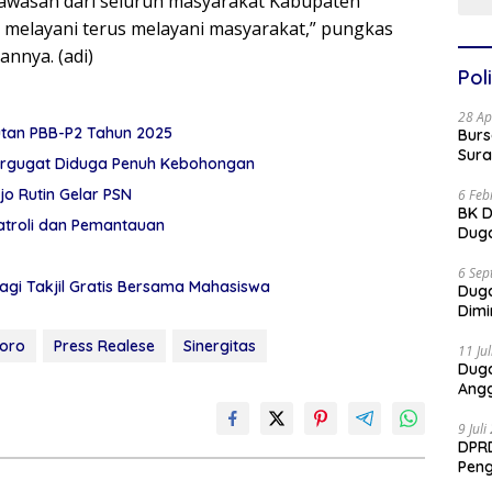
wasan dari seluruh masyarakat Kabupaten
melayani terus melayani masyarakat,” pungkas
nnya. (adi)
Poli
28 Ap
utan PBB-P2 Tahun 2025
Burs
Sura
awan Gugat Polres Sumenep 1 Miliar: Tergugat Diduga Penuh Kebohongan
 Rutin Gelar PSN
6 Feb
BK D
Patroli dan Pemantauan
Duga
6 Sep
agi Takjil Gratis Bersama Mahasiswa
Dug
Dimi
oro
Press Realese
Sinergitas
11 Ju
Dug
Angg
9 Jul
DPRD
Pen
Part