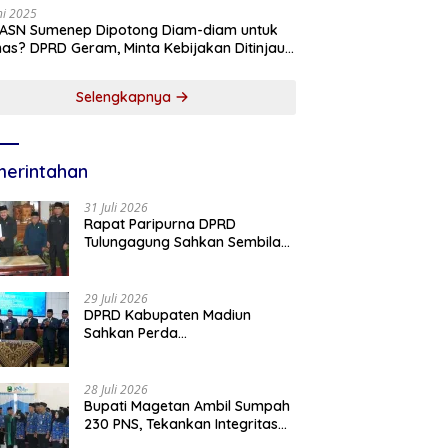
ni 2025
 ASN Sumenep Dipotong Diam-diam untuk
as? DPRD Geram, Minta Kebijakan Ditinjau
g!
Selengkapnya
erintahan
31 Juli 2026
Rapat Paripurna DPRD
Tulungagung Sahkan Sembilan
Perda dan Sepakati KUA-PPAS
2027
29 Juli 2026
DPRD Kabupaten Madiun
Sahkan Perda
Pertanggungjawaban APBD
2025, Bupati Tekankan Tiga
Agenda Prioritas
28 Juli 2026
Bupati Magetan Ambil Sumpah
230 PNS, Tekankan Integritas
dan Pengabdian