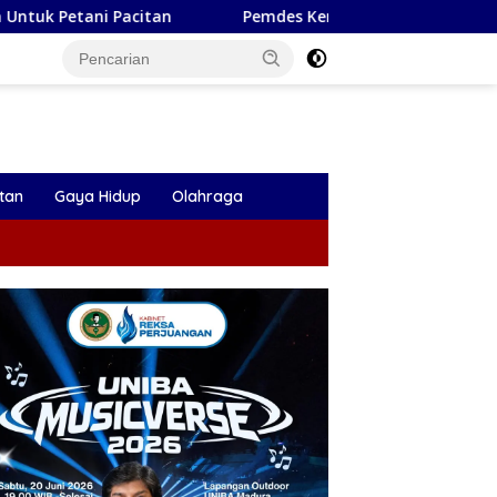
Pemdes Kendalbulur Lantik Dua Perangkat Desa, Kades: 
tan
Gaya Hidup
Olahraga