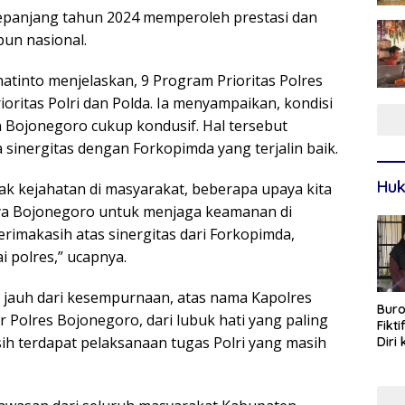
epanjang tahun 2024 memperoleh prestasi dan
un nasional.
tinto menjelaskan, 9 Program Prioritas Polres
itas Polri dan Polda. Ia menyampaikan, kondisi
 Bojonegoro cukup kondusif. Hal tersebut
 sinergitas dengan Forkopimda yang terjalin baik.
Huk
 kejahatan di masyarakat, beberapa upaya kita
nya Bojonegoro untuk menjaga keamanan di
imakasih atas sinergitas dari Forkopimda,
 polres,” ucapnya.
 jauh dari kesempurnaan, atas nama Kapolres
Buro
 Polres Bojonegoro, dari lubuk hati yang paling
Fikt
ih terdapat pelaksanaan tugas Polri yang masih
Diri
Sur