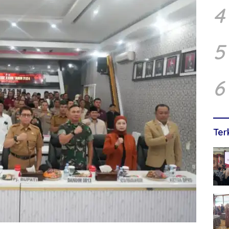
4
5
6
Ter