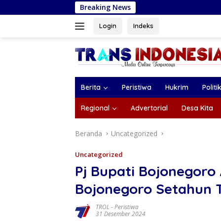
Langsung
Breaking News
Bank Jatim Peduli
ke
konten
Login
Indeks
Berita
Peristiwa
Hukrim
Politi
Regional
Advertorial
Desa Kita
Beranda
Uncategorized
Uncategorized
Pj Bupati Bojonegoro 
Bojonegoro Setahun T
TROL
-
Peristiwa
31 Desember 2024