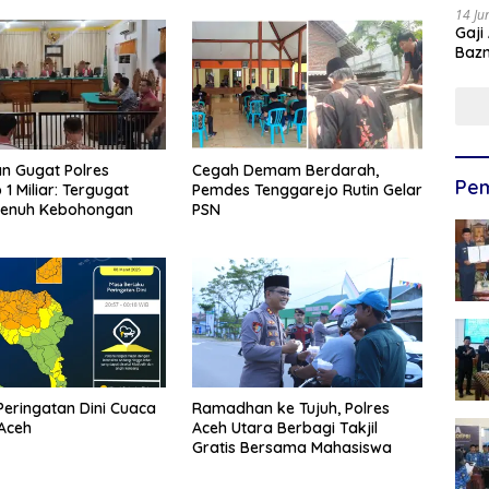
14 Ju
Gaji
Bazn
Ulan
n Gugat Polres
Cegah Demam Berdarah,
Pem
iar: Tergugat
Pemdes Tenggarejo Rutin Gelar
Penuh Kebohongan
PSN
eringatan Dini Cuaca
Ramadhan ke Tujuh, Polres
Aceh
Aceh Utara Berbagi Takjil
Gratis Bersama Mahasiswa