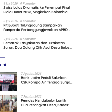
8 Juli 2026
0 Komentar
Swiss Lolos Dramatis ke Perempat Final
Piala Dunia 2026, Singkirkan Kolombia
Lewat Adu Penalti
8 Juli 2026
0 Komentar
Plt Bupati Tulungagung Sampaikan
Ranperda Pertanggungjawaban APBD
2025 Dalam Rapat Paripurna DPRD
9 Juli 2026
0 Komentar
Semarak Tasyakuran dan Tirakatan
Suran, Dua Dalang Cilik Asal Desa Bulus
Pentaskan Wayang Kulit Lakon
“Gathutkaca Winisuda”
kini
7 Agustus 2026
Bank Jatim Peduli Salurkan
CSR Pompa Air Tenaga Surya
Untuk Petani Pacitan
7 Agustus 2026
Pemdes Kendalbulur Lantik
Dua Perangkat Desa, Kades:
Jabatan Adalah Amanah