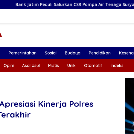
 Salurkan CSR Pompa Air Tenaga Surya Untuk Petani Pacitan
k
Pemerintahan
Sosial
Budaya
Pendidikan
Keseha
Opini
Asal Usul
Mistis
Unik
Otomotif
Indeks
Apresiasi Kinerja Polres
erakhir