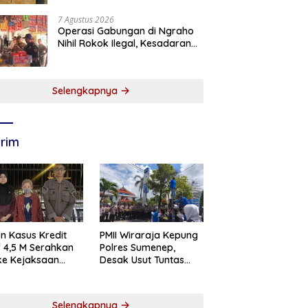
7 Agustus 2026
Operasi Gabungan di Ngraho
Nihil Rokok Ilegal, Kesadaran
Pedagang Kian Meningkat
Selengkapnya
rim
n Kasus Kredit
PMII Wiraraja Kepung
if 4,5 M Serahkan
Polres Sumenep,
 ke Kejaksaan
Desak Usut Tuntas
abaya
Dugaan Skandal BRI
Cabang Sumenep
Selengkapnya