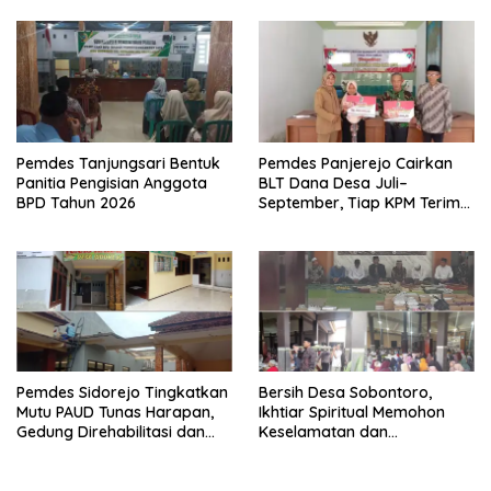
Tertinggi
Pemdes Tanjungsari Bentuk
Pemdes Panjerejo Cairkan
Panitia Pengisian Anggota
BLT Dana Desa Juli–
BPD Tahun 2026
September, Tiap KPM Terima
Rp900 Ribu
Pemdes Sidorejo Tingkatkan
Bersih Desa Sobontoro,
Mutu PAUD Tunas Harapan,
Ikhtiar Spiritual Memohon
Gedung Direhabilitasi dan
Keselamatan dan
Ruang Kelas Dilengkapi AC
Keberkahan Warga