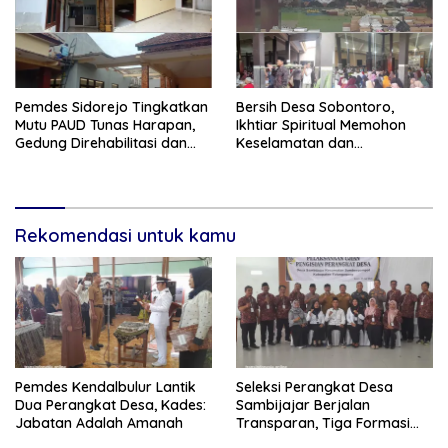
Pemdes Sidorejo Tingkatkan
Bersih Desa Sobontoro,
Mutu PAUD Tunas Harapan,
Ikhtiar Spiritual Memohon
Gedung Direhabilitasi dan
Keselamatan dan
Ruang Kelas Dilengkapi AC
Keberkahan Warga
Rekomendasi untuk kamu
Pemdes Kendalbulur Lantik
Seleksi Perangkat Desa
Dua Perangkat Desa, Kades:
Sambijajar Berjalan
Jabatan Adalah Amanah
Transparan, Tiga Formasi
Terisi Berdasarkan Nilai