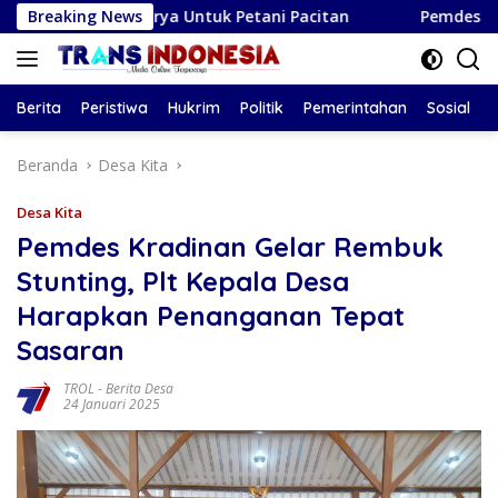
Langsung
ga Surya Untuk Petani Pacitan
Breaking News
Pemdes Kendalbulur Lan
ke
konten
Berita
Peristiwa
Hukrim
Politik
Pemerintahan
Sosial
Beranda
Desa Kita
Desa Kita
Pemdes Kradinan Gelar Rembuk
Stunting, Plt Kepala Desa
Harapkan Penanganan Tepat
Sasaran
TROL
-
Berita Desa
24 Januari 2025