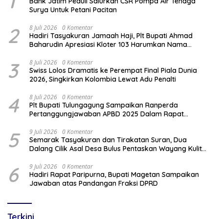
1
Bank Jatim Peduli Salurkan CSR Pompa Air Tenaga
Surya Untuk Petani Pacitan
2
8 Juli 2026
0 Komentar
Hadiri Tasyakuran Jamaah Haji, Plt Bupati Ahmad
Baharudin Apresiasi Kloter 103 Harumkan Nama
Tulungagung
3
8 Juli 2026
0 Komentar
Swiss Lolos Dramatis ke Perempat Final Piala Dunia
2026, Singkirkan Kolombia Lewat Adu Penalti
4
8 Juli 2026
0 Komentar
Plt Bupati Tulungagung Sampaikan Ranperda
Pertanggungjawaban APBD 2025 Dalam Rapat
Paripurna DPRD
5
9 Juli 2026
0 Komentar
Semarak Tasyakuran dan Tirakatan Suran, Dua
Dalang Cilik Asal Desa Bulus Pentaskan Wayang Kulit
Lakon “Gathutkaca Winisuda”
6
9 Juli 2026
0 Komentar
Hadiri Rapat Paripurna, Bupati Magetan Sampaikan
Jawaban atas Pandangan Fraksi DPRD
Terkini