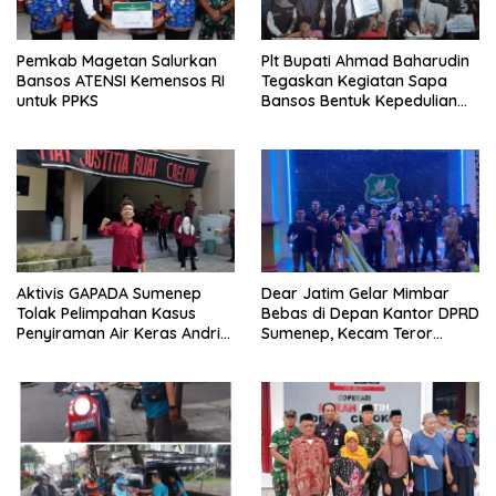
Pemkab Magetan Salurkan
Plt Bupati Ahmad Baharudin
Bansos ATENSI Kemensos RI
Tegaskan Kegiatan Sapa
untuk PPKS
Bansos Bentuk Kepedulian
Pemprov Jatim Kepada
Masyarakat Tulungagung
Aktivis GAPADA Sumenep
Dear Jatim Gelar Mimbar
Tolak Pelimpahan Kasus
Bebas di Depan Kantor DPRD
Penyiraman Air Keras Andrie
Sumenep, Kecam Teror
Yunus ke Peradilan Militer
terhadap Aktivis