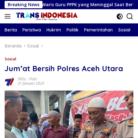
Langsung
hli Waris Guru PPPK yang Meninggal Saat Bertugas
Breaking News
Pl
ke
konten
Berita
Peristiwa
Hukrim
Politik
Pemerintahan
Sosial
Beranda
Sosial
Sosial
Jum’at Bersih Polres Aceh Utara
TROL
-
Polri
31 Januari 2025