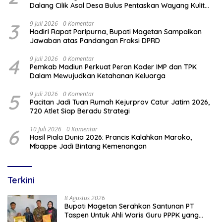
Dalang Cilik Asal Desa Bulus Pentaskan Wayang Kulit
Lakon “Gathutkaca Winisuda”
3
9 Juli 2026
0 Komentar
Hadiri Rapat Paripurna, Bupati Magetan Sampaikan
Jawaban atas Pandangan Fraksi DPRD
4
9 Juli 2026
0 Komentar
Pemkab Madiun Perkuat Peran Kader IMP dan TPK
Dalam Mewujudkan Ketahanan Keluarga
5
9 Juli 2026
0 Komentar
Pacitan Jadi Tuan Rumah Kejurprov Catur Jatim 2026,
720 Atlet Siap Beradu Strategi
6
10 Juli 2026
0 Komentar
Hasil Piala Dunia 2026: Prancis Kalahkan Maroko,
Mbappe Jadi Bintang Kemenangan
Terkini
8 Agustus 2026
Bupati Magetan Serahkan Santunan PT
Taspen Untuk Ahli Waris Guru PPPK yang