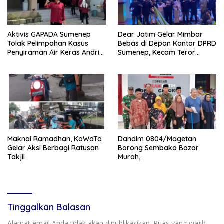
Aktivis GAPADA Sumenep
Dear Jatim Gelar Mimbar
Tolak Pelimpahan Kasus
Bebas di Depan Kantor DPRD
Penyiraman Air Keras Andrie
Sumenep, Kecam Teror
Yunus ke Peradilan Militer
terhadap Aktivis
Maknai Ramadhan, KoWaTa
Dandim 0804/Magetan
Gelar Aksi Berbagi Ratusan
Borong Sembako Bazar
Takjil
Murah,
Tinggalkan Balasan
Alamat email Anda tidak akan dipublikasikan.
Ruas yang wajib