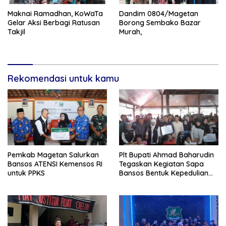
Maknai Ramadhan, KoWaTa
Dandim 0804/Magetan
Gelar Aksi Berbagi Ratusan
Borong Sembako Bazar
Takjil
Murah,
Rekomendasi untuk kamu
Pemkab Magetan Salurkan
Plt Bupati Ahmad Baharudin
Bansos ATENSI Kemensos RI
Tegaskan Kegiatan Sapa
untuk PPKS
Bansos Bentuk Kepedulian
Pemprov Jatim Kepada
Masyarakat Tulungagung