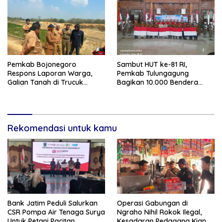
Pemkab Bojonegoro
Sambut HUT ke-81 RI,
Respons Laporan Warga,
Pemkab Tulungagung
Galian Tanah di Trucuk
Bagikan 10.000 Bendera
Ditutup Sementara
Merah Putih
Rekomendasi untuk kamu
Bank Jatim Peduli Salurkan
Operasi Gabungan di
CSR Pompa Air Tenaga Surya
Ngraho Nihil Rokok Ilegal,
Untuk Petani Pacitan
Kesadaran Pedagang Kian