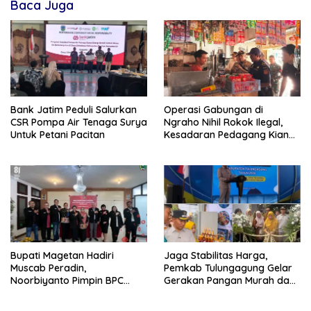
Baca Juga
Bank Jatim Peduli Salurkan
Operasi Gabungan di
CSR Pompa Air Tenaga Surya
Ngraho Nihil Rokok Ilegal,
Untuk Petani Pacitan
Kesadaran Pedagang Kian
Meningkat
Bupati Magetan Hadiri
Jaga Stabilitas Harga,
Muscab Peradin,
Pemkab Tulungagung Gelar
Noorbiyanto Pimpin BPC
Gerakan Pangan Murah dan
Periode 2026–2028
Pameran Produk Unggulan