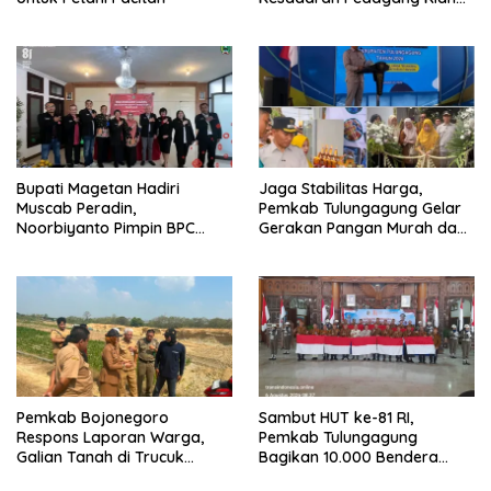
Meningkat
Bupati Magetan Hadiri
Jaga Stabilitas Harga,
Muscab Peradin,
Pemkab Tulungagung Gelar
Noorbiyanto Pimpin BPC
Gerakan Pangan Murah dan
Periode 2026–2028
Pameran Produk Unggulan
Pemkab Bojonegoro
Sambut HUT ke-81 RI,
Respons Laporan Warga,
Pemkab Tulungagung
Galian Tanah di Trucuk
Bagikan 10.000 Bendera
Ditutup Sementara
Merah Putih