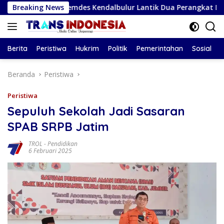
Langsung
Pemdes Kendalbulur Lantik Dua Perangkat Desa, Kades: Jabat
Breaking News
ke
konten
Berita
Peristiwa
Hukrim
Politik
Pemerintahan
Sosial
Beranda
Peristiwa
Peristiwa
Sepuluh Sekolah Jadi Sasaran
SPAB SRPB Jatim
TROL
-
Pendidikan
6 Februari 2025