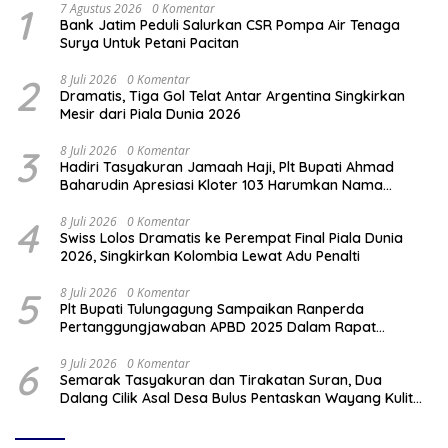
1
7 Agustus 2026
0 Komentar
Bank Jatim Peduli Salurkan CSR Pompa Air Tenaga
Surya Untuk Petani Pacitan
2
8 Juli 2026
0 Komentar
Dramatis, Tiga Gol Telat Antar Argentina Singkirkan
Mesir dari Piala Dunia 2026
3
8 Juli 2026
0 Komentar
Hadiri Tasyakuran Jamaah Haji, Plt Bupati Ahmad
Baharudin Apresiasi Kloter 103 Harumkan Nama
Tulungagung
4
8 Juli 2026
0 Komentar
Swiss Lolos Dramatis ke Perempat Final Piala Dunia
2026, Singkirkan Kolombia Lewat Adu Penalti
5
8 Juli 2026
0 Komentar
Plt Bupati Tulungagung Sampaikan Ranperda
Pertanggungjawaban APBD 2025 Dalam Rapat
Paripurna DPRD
6
9 Juli 2026
0 Komentar
Semarak Tasyakuran dan Tirakatan Suran, Dua
Dalang Cilik Asal Desa Bulus Pentaskan Wayang Kulit
Lakon “Gathutkaca Winisuda”