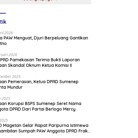
tik
ril 2026
a PAW Menguat, Djuri Berpeluang Gantikan
tno
ruari 2026
PRD Pamekasan Terima Bukti Laporan
an Skandal Oknum Ketua Komisi II
tember 2025
aan Pemerasan, Ketua DPRD Sumenep
nta Mundur
li 2025
aan Korupsi BSPS Sumenep Seret Nama
ota DPRD Dari Partai Berlogo Mercy
i 2025
 Magetan Gelar Rapat Paripurna Istimewa
gambilan Sumpah PAW Anggota DPRD Fraksi
ai Golkar