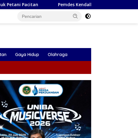
Pemdes Kendalbulur Lantik Dua Perangkat Desa, Kades:
tan
Gaya Hidup
Olahraga