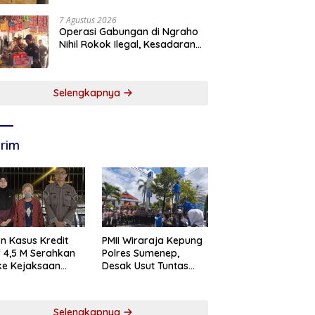
7 Agustus 2026
Operasi Gabungan di Ngraho
Nihil Rokok Ilegal, Kesadaran
Pedagang Kian Meningkat
Selengkapnya
rim
n Kasus Kredit
PMII Wiraraja Kepung
if 4,5 M Serahkan
Polres Sumenep,
 ke Kejaksaan
Desak Usut Tuntas
abaya
Dugaan Skandal BRI
Cabang Sumenep
Selengkapnya