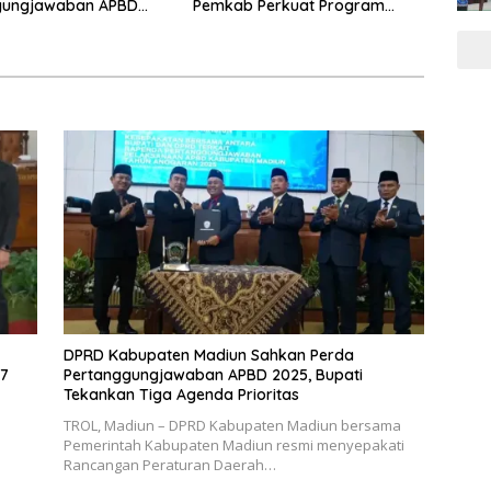
gungjawaban APBD
Pemkab Perkuat Program
has KUA-PPAS 2027
Prioritas di Tengah Penurunan
ik Anggota PAW
Dana Transfer
DPRD Kabupaten Madiun Sahkan Perda
27
Pertanggungjawaban APBD 2025, Bupati
Tekankan Tiga Agenda Prioritas
TROL, Madiun – DPRD Kabupaten Madiun bersama
Pemerintah Kabupaten Madiun resmi menyepakati
Rancangan Peraturan Daerah…