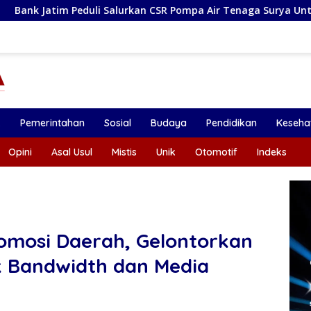
i Salurkan CSR Pompa Air Tenaga Surya Untuk Petani Pacitan
k
Pemerintahan
Sosial
Budaya
Pendidikan
Keseha
Opini
Asal Usul
Mistis
Unik
Otomotif
Indeks
omosi Daerah, Gelontorkan
k Bandwidth dan Media