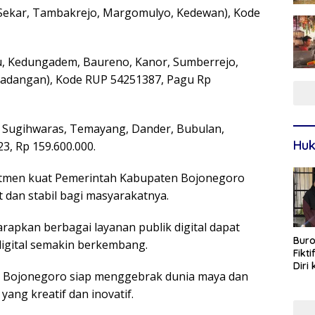
Sekar, Tambakrejo, Margomulyo, Kedewan), Kode
u, Kedungadem, Baureno, Kanor, Sumberrejo,
Padangan), Kode RUP 54251387, Pagu Rp
 Sugihwaras, Temayang, Dander, Bubulan,
Huk
, Rp 159.600.000.
itmen kuat Pemerintah Kabupaten Bojonegoro
 dan stabil bagi masyarakatnya.
apkan berbagai layanan publik digital dapat
Buro
 digital semakin berkembang.
Fikt
Diri
o Bojonegoro siap menggebrak dunia maya dan
Sur
ang kreatif dan inovatif.