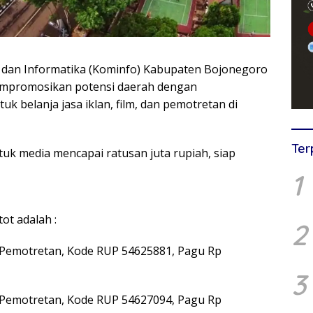
 dan Informatika (Kominfo) Kabupaten Bojonegoro
mpromosikan potensi daerah dengan
k belanja jasa iklan, film, dan pemotretan di
Ter
uk media mencapai ratusan juta rupiah, siap
1
ot adalah :
2
an Pemotretan, Kode RUP 54625881, Pagu Rp
3
an Pemotretan, Kode RUP 54627094, Pagu Rp