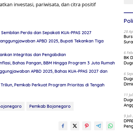
an investasi, pariwisata, dan citra positif
Poli
28 Ap
 Sembilan Perda dan Sepakati KUA-PPAS 2027
Burs
anggungjawaban APBD 2025, Bupati Tekankan Tiga
Sura
6 Feb
ankan Integritas dan Pengabdian
BK D
Duga
Inflasi, Bahas Pangan, BBM Hingga Program 3 Juta Rumah
nggungjawaban APBD 2025, Bahas KUA-PPAS 2027 dan
6 Sep
Dug
Dimi
riliun, Pemkab Perkuat Program Prioritas di Tengah
11 Ju
Dug
Angg
Bojonegoro
Pemkab Bojonegoro
9 Jul
DPRD
Pen
Part