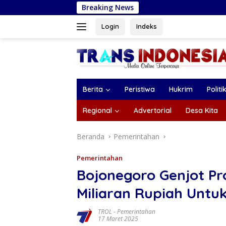
Langsung
Breaking News
Bank Jatim Pedul
ke
konten
Login
Indeks
Berita
Peristiwa
Hukrim
Politi
Regional
Advertorial
Desa Kita
Beranda
Pemerintahan
Pemerintahan
Bojonegoro Genjot Pr
Miliaran Rupiah Untu
TROL
-
Pemerintahan
17 Maret 2025