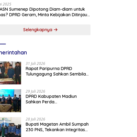
ni 2025
 ASN Sumenep Dipotong Diam-diam untuk
as? DPRD Geram, Minta Kebijakan Ditinjau
g!
Selengkapnya
erintahan
31 Juli 2026
Rapat Paripurna DPRD
Tulungagung Sahkan Sembilan
Perda dan Sepakati KUA-PPAS
2027
29 Juli 2026
DPRD Kabupaten Madiun
Sahkan Perda
Pertanggungjawaban APBD
2025, Bupati Tekankan Tiga
Agenda Prioritas
28 Juli 2026
Bupati Magetan Ambil Sumpah
230 PNS, Tekankan Integritas
dan Pengabdian