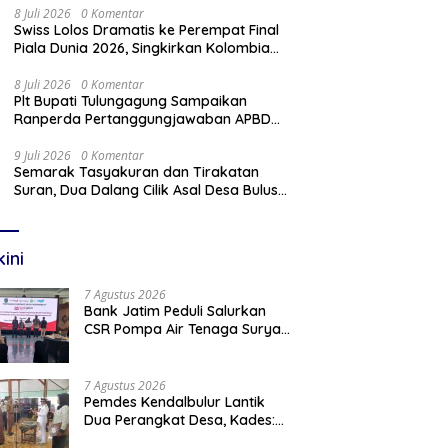
8 Juli 2026
0 Komentar
Swiss Lolos Dramatis ke Perempat Final
Piala Dunia 2026, Singkirkan Kolombia
Lewat Adu Penalti
8 Juli 2026
0 Komentar
Plt Bupati Tulungagung Sampaikan
Ranperda Pertanggungjawaban APBD
2025 Dalam Rapat Paripurna DPRD
9 Juli 2026
0 Komentar
Semarak Tasyakuran dan Tirakatan
Suran, Dua Dalang Cilik Asal Desa Bulus
Pentaskan Wayang Kulit Lakon
“Gathutkaca Winisuda”
kini
7 Agustus 2026
Bank Jatim Peduli Salurkan
CSR Pompa Air Tenaga Surya
Untuk Petani Pacitan
7 Agustus 2026
Pemdes Kendalbulur Lantik
Dua Perangkat Desa, Kades:
Jabatan Adalah Amanah