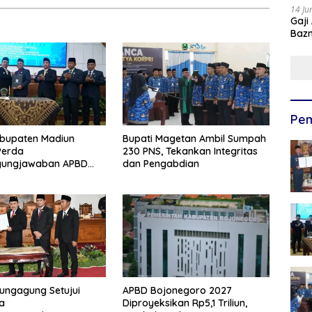
14 Ju
Gaji
Bazn
Ulan
Pem
bupaten Madiun
Bupati Magetan Ambil Sumpah
Perda
230 PNS, Tekankan Integritas
gungjawaban APBD
dan Pengabdian
pati Tekankan Tiga
rioritas
ungagung Setujui
APBD Bojonegoro 2027
a
Diproyeksikan Rp5,1 Triliun,