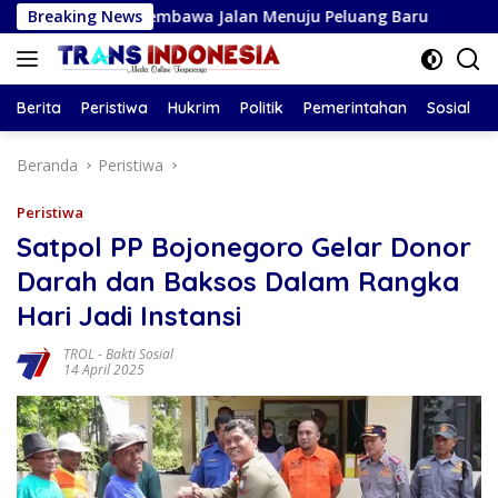
Langsung
uisi Membawa Jalan Menuju Peluang Baru
Breaking News
Ramalan Zodia
ke
konten
Berita
Peristiwa
Hukrim
Politik
Pemerintahan
Sosial
Beranda
Peristiwa
Peristiwa
Satpol PP Bojonegoro Gelar Donor
Darah dan Baksos Dalam Rangka
Hari Jadi Instansi
TROL
-
Bakti Sosial
14 April 2025