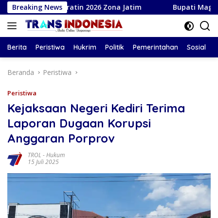
Langsung
ala Suratin 2026 Zona Jatim
Breaking News
Bupati Magetan Serahkan S
ke
konten
Berita
Peristiwa
Hukrim
Politik
Pemerintahan
Sosial
Beranda
Peristiwa
Peristiwa
Kejaksaan Negeri Kediri Terima
Laporan Dugaan Korupsi
Anggaran Porprov
TROL
-
Hukum
15 Juli 2025