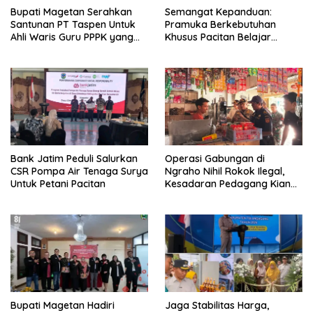
Bupati Magetan Serahkan
Semangat Kepanduan:
Santunan PT Taspen Untuk
Pramuka Berkebutuhan
Ahli Waris Guru PPPK yang
Khusus Pacitan Belajar
Meninggal Saat Bertugas
Menjadi Tanggap, Tangkas,
dan Tangguh
Bank Jatim Peduli Salurkan
Operasi Gabungan di
CSR Pompa Air Tenaga Surya
Ngraho Nihil Rokok Ilegal,
Untuk Petani Pacitan
Kesadaran Pedagang Kian
Meningkat
Bupati Magetan Hadiri
Jaga Stabilitas Harga,