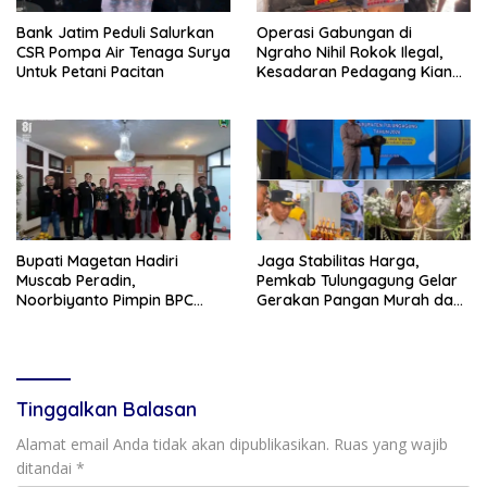
Bank Jatim Peduli Salurkan
Operasi Gabungan di
CSR Pompa Air Tenaga Surya
Ngraho Nihil Rokok Ilegal,
Untuk Petani Pacitan
Kesadaran Pedagang Kian
Meningkat
Bupati Magetan Hadiri
Jaga Stabilitas Harga,
Muscab Peradin,
Pemkab Tulungagung Gelar
Noorbiyanto Pimpin BPC
Gerakan Pangan Murah dan
Periode 2026–2028
Pameran Produk Unggulan
Tinggalkan Balasan
Alamat email Anda tidak akan dipublikasikan.
Ruas yang wajib
ditandai
*