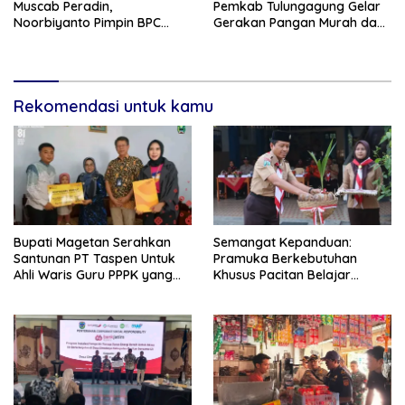
Muscab Peradin,
Pemkab Tulungagung Gelar
Noorbiyanto Pimpin BPC
Gerakan Pangan Murah dan
Periode 2026–2028
Pameran Produk Unggulan
Rekomendasi untuk kamu
Bupati Magetan Serahkan
Semangat Kepanduan:
Santunan PT Taspen Untuk
Pramuka Berkebutuhan
Ahli Waris Guru PPPK yang
Khusus Pacitan Belajar
Meninggal Saat Bertugas
Menjadi Tanggap, Tangkas,
dan Tangguh