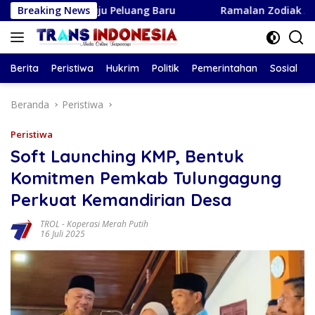
Langsung
enuju Peluang Baru
Breaking News
Ramalan Zodiak Aquarius Agustus 
ke
konten
Berita
Peristiwa
Hukrim
Politik
Pemerintahan
Sosial
Beranda
Peristiwa
Peristiwa
Soft Launching KMP, Bentuk
Komitmen Pemkab Tulungagung
Perkuat Kemandirian Desa
TROL
-
Koperasi Merah Putih
16 Juli 2025