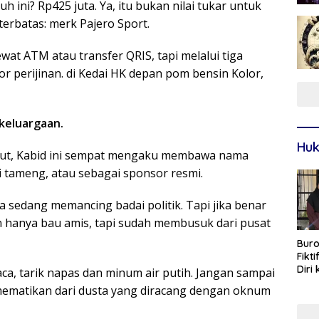
h ini? Rp425 juta. Ya, itu bukan nilai tukar untuk
 terbatas: merk Pajero Sport.
ewat ATM atau transfer QRIS, tapi melalui tiga
tor perijinan. di Kedai HK depan pom bensin Kolor,
ekeluargaan.
Huk
nut, Kabid ini sempat mengaku membawa nama
i tameng, atau sebagai sponsor resmi.
ia sedang memancing badai politik. Tapi jika benar
n hanya bau amis, tapi sudah membusuk dari pusat
Buro
Fikt
Diri
a, tarik napas dan minum air putih. Jangan sampai
Sur
mematikan dari dusta yang diracang dengan oknum