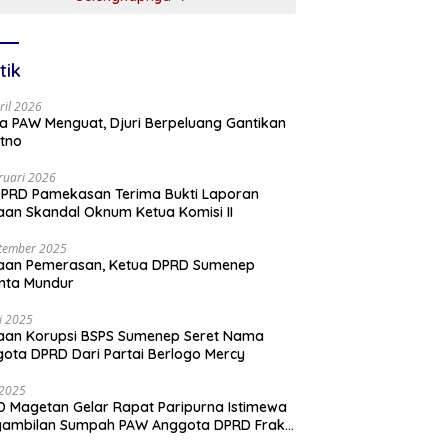
tik
ril 2026
a PAW Menguat, Djuri Berpeluang Gantikan
tno
ruari 2026
PRD Pamekasan Terima Bukti Laporan
an Skandal Oknum Ketua Komisi II
tember 2025
aan Pemerasan, Ketua DPRD Sumenep
nta Mundur
li 2025
aan Korupsi BSPS Sumenep Seret Nama
ota DPRD Dari Partai Berlogo Mercy
i 2025
 Magetan Gelar Rapat Paripurna Istimewa
gambilan Sumpah PAW Anggota DPRD Fraksi
ai Golkar