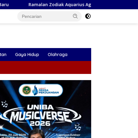
odiak Aquarius Agustus 2026: Peluang Emas Menanti Aquarius
tan
Gaya Hidup
Olahraga