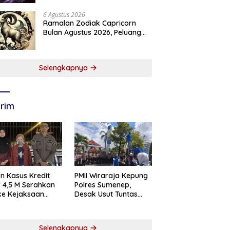
6 Agustus 2026
Ramalan Zodiak Capricorn
Bulan Agustus 2026, Peluang
Karier dan Keuangan
Meningkat
Selengkapnya
rim
n Kasus Kredit
PMII Wiraraja Kepung
if 4,5 M Serahkan
Polres Sumenep,
 ke Kejaksaan
Desak Usut Tuntas
abaya
Dugaan Skandal BRI
Cabang Sumenep
Selengkapnya