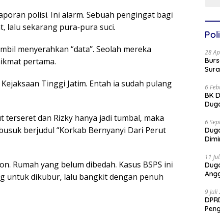
aporan polisi. Ini alarm. Sebuah pengingat bagi
, lalu sekarang pura-pura suci.
Poli
mbil menyerahkan “data”. Seolah mereka
28 Ap
nikmat pertama.
Burs
Sura
 Kejaksaan Tinggi Jatim. Entah ia sudah pulang
6 Feb
BK D
Duga
kut terseret dan Rizky hanya jadi tumbal, maka
6 Sep
busuk berjudul “Korkab Bernyanyi Dari Perut
Dug
Dimi
11 Ju
ton. Rumah yang belum dibedah. Kasus BSPS ini
Dug
Angg
g untuk dikubur, lalu bangkit dengan penuh
9 Jul
DPRD
Pen
Part