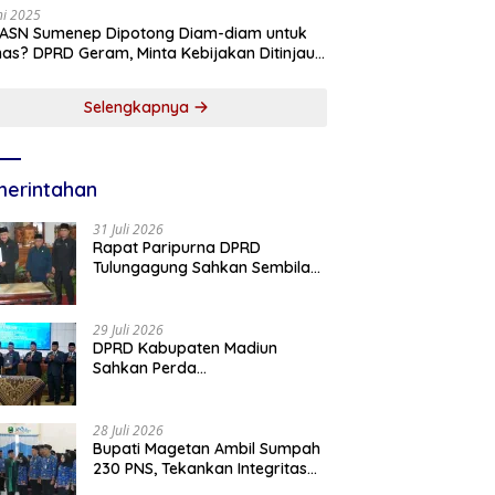
ni 2025
 ASN Sumenep Dipotong Diam-diam untuk
as? DPRD Geram, Minta Kebijakan Ditinjau
g!
Selengkapnya
erintahan
31 Juli 2026
Rapat Paripurna DPRD
Tulungagung Sahkan Sembilan
Perda dan Sepakati KUA-PPAS
2027
29 Juli 2026
DPRD Kabupaten Madiun
Sahkan Perda
Pertanggungjawaban APBD
2025, Bupati Tekankan Tiga
Agenda Prioritas
28 Juli 2026
Bupati Magetan Ambil Sumpah
230 PNS, Tekankan Integritas
dan Pengabdian