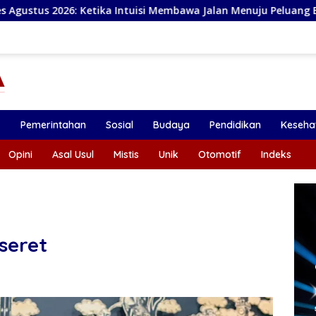
a Intuisi Membawa Jalan Menuju Peluang Baru
Ramalan Z
k
Pemerintahan
Sosial
Budaya
Pendidikan
Keseha
Opini
Asal Usul
Mistis
Unik
Otomotif
Indeks
seret