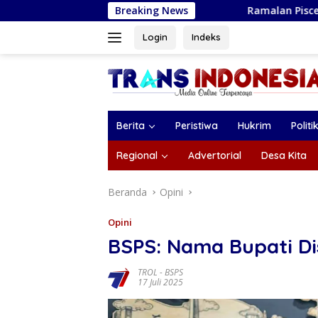
Langsung
Breaking News
Ramalan Pisces Agustus 2026: Ketik
ke
konten
Login
Indeks
Berita
Peristiwa
Hukrim
Politi
Regional
Advertorial
Desa Kita
Beranda
Opini
Opini
BSPS: Nama Bupati Di
TROL
-
BSPS
17 Juli 2025