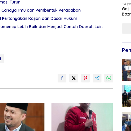
rmasi Turun
14 Ju
Gaji
aga Cahaya Ilmu dan Pembentuk Peradaban
Bazn
MNI Pertanyakan Kajian dan Dasar Hukum
Ulan
umenep Lebih Baik dan Menjadi Contoh Daerah Lain
Pem
i