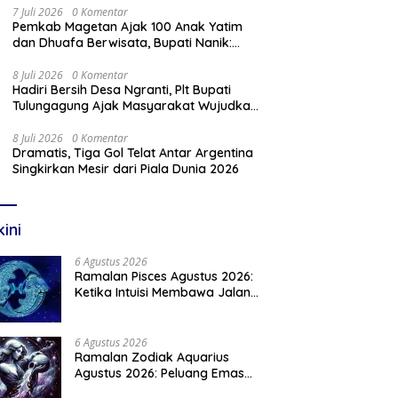
7 Juli 2026
0 Komentar
Pemkab Magetan Ajak 100 Anak Yatim
dan Dhuafa Berwisata, Bupati Nanik:
Teruslah Raih Cita-Cita
8 Juli 2026
0 Komentar
Hadiri Bersih Desa Ngranti, Plt Bupati
Tulungagung Ajak Masyarakat Wujudkan
Tulungagung yang Aman dan Rukun
8 Juli 2026
0 Komentar
Dramatis, Tiga Gol Telat Antar Argentina
Singkirkan Mesir dari Piala Dunia 2026
kini
6 Agustus 2026
Ramalan Pisces Agustus 2026:
Ketika Intuisi Membawa Jalan
Menuju Peluang Baru
6 Agustus 2026
Ramalan Zodiak Aquarius
Agustus 2026: Peluang Emas
Menanti Aquarius