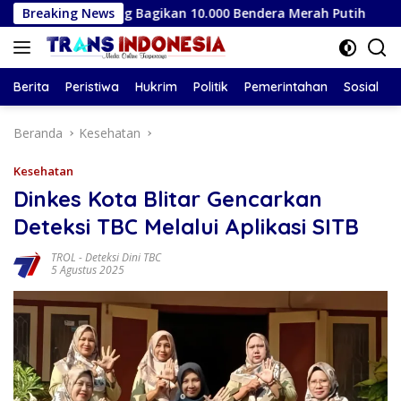
Langsung
ngagung Bagikan 10.000 Bendera Merah Putih
Breaking News
Ramalan 
ke
konten
Berita
Peristiwa
Hukrim
Politik
Pemerintahan
Sosial
Beranda
Kesehatan
Kesehatan
Dinkes Kota Blitar Gencarkan
Deteksi TBC Melalui Aplikasi SITB
TROL
-
Deteksi Dini TBC
5 Agustus 2025