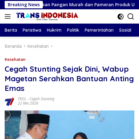
Langsung
r Gerakan Pangan Murah dan Pameran Produk Unggulan
Breaking News
ke
konten
Berita
Peristiwa
Hukrim
Politik
Pemerintahan
Sosial
Beranda
Kesehatan
Kesehatan
Cegah Stunting Sejak Dini, Wabup
Magetan Serahkan Bantuan Anting
Emas
TROL
-
Cegah Stunting
22 Mei 2026