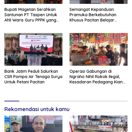
Bupati Magetan Serahkan
Semangat Kepanduan:
Santunan PT Taspen Untuk
Pramuka Berkebutuhan
Ahli Waris Guru PPPK yang
Khusus Pacitan Belajar
Meninggal Saat Bertugas
Menjadi Tanggap, Tangkas,
dan Tangguh
Bank Jatim Peduli Salurkan
Operasi Gabungan di
CSR Pompa Air Tenaga Surya
Ngraho Nihil Rokok Ilegal,
Untuk Petani Pacitan
Kesadaran Pedagang Kian
Meningkat
Rekomendasi untuk kamu