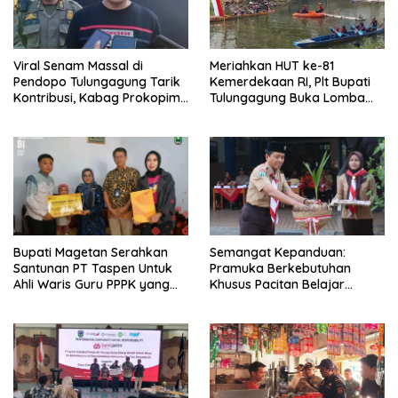
Viral Senam Massal di
Meriahkan HUT ke-81
Pendopo Tulungagung Tarik
Kemerdekaan RI, Plt Bupati
Kontribusi, Kabag Prokopim
Tulungagung Buka Lomba
Tegaskan Bukan Agenda
Dayung di Botoran
Pemkab
Bupati Magetan Serahkan
Semangat Kepanduan:
Santunan PT Taspen Untuk
Pramuka Berkebutuhan
Ahli Waris Guru PPPK yang
Khusus Pacitan Belajar
Meninggal Saat Bertugas
Menjadi Tanggap, Tangkas,
dan Tangguh