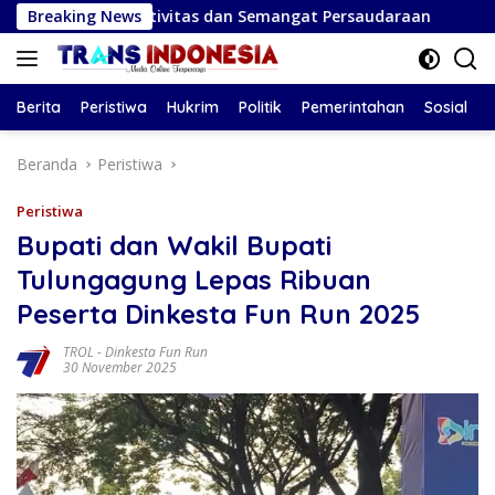
Langsung
portivitas dan Semangat Persaudaraan
Breaking News
Pelaku Pencuria
ke
konten
Berita
Peristiwa
Hukrim
Politik
Pemerintahan
Sosial
Beranda
Peristiwa
Peristiwa
Bupati dan Wakil Bupati
Tulungagung Lepas Ribuan
Peserta Dinkesta Fun Run 2025
TROL
-
Dinkesta Fun Run
30 November 2025