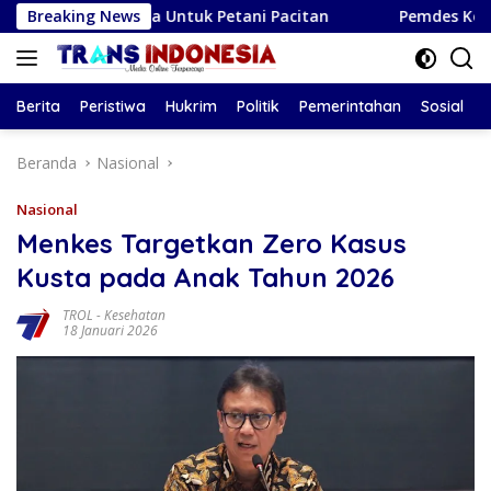
Langsung
a Surya Untuk Petani Pacitan
Breaking News
Pemdes Kendalbulur Lant
ke
konten
Berita
Peristiwa
Hukrim
Politik
Pemerintahan
Sosial
Beranda
Nasional
Nasional
Menkes Targetkan Zero Kasus
Kusta pada Anak Tahun 2026
TROL
-
Kesehatan
18 Januari 2026