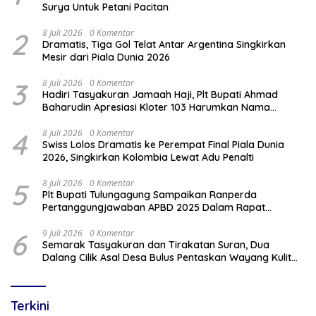
Surya Untuk Petani Pacitan
2
8 Juli 2026
0 Komentar
Dramatis, Tiga Gol Telat Antar Argentina Singkirkan
Mesir dari Piala Dunia 2026
3
8 Juli 2026
0 Komentar
Hadiri Tasyakuran Jamaah Haji, Plt Bupati Ahmad
Baharudin Apresiasi Kloter 103 Harumkan Nama
Tulungagung
4
8 Juli 2026
0 Komentar
Swiss Lolos Dramatis ke Perempat Final Piala Dunia
2026, Singkirkan Kolombia Lewat Adu Penalti
5
8 Juli 2026
0 Komentar
Plt Bupati Tulungagung Sampaikan Ranperda
Pertanggungjawaban APBD 2025 Dalam Rapat
Paripurna DPRD
6
9 Juli 2026
0 Komentar
Semarak Tasyakuran dan Tirakatan Suran, Dua
Dalang Cilik Asal Desa Bulus Pentaskan Wayang Kulit
Lakon “Gathutkaca Winisuda”
Terkini