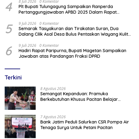
4
8 Juli 2026
0 Komentar
Plt Bupati Tulungagung Sampaikan Ranperda
Pertanggungjawaban APBD 2025 Dalam Rapat
Paripurna DPRD
5
9 Juli 2026
0 Komentar
Semarak Tasyakuran dan Tirakatan Suran, Dua
Dalang Cilik Asal Desa Bulus Pentaskan Wayang Kulit
Lakon “Gathutkaca Winisuda”
6
9 Juli 2026
0 Komentar
Hadiri Rapat Paripurna, Bupati Magetan Sampaikan
Jawaban atas Pandangan Fraksi DPRD
Terkini
8 Agustus 2026
Semangat Kepanduan: Pramuka
Berkebutuhan Khusus Pacitan Belajar
Menjadi Tanggap, Tangkas, dan Tangguh
7 Agustus 2026
Bank Jatim Peduli Salurkan CSR Pompa Air
Tenaga Surya Untuk Petani Pacitan