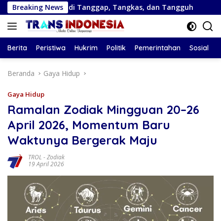
Langsung
njadi Tanggap, Tangkas, dan Tangguh
Breaking News
Bank Jatim Ped
ke
konten
Berita
Peristiwa
Hukrim
Politik
Pemerintahan
Sosial
Beranda
Gaya Hidup
Gaya Hidup
Ramalan Zodiak Mingguan 20–26
April 2026, Momentum Baru
Waktunya Bergerak Maju
TROL
-
Zodiak
19 April 2026