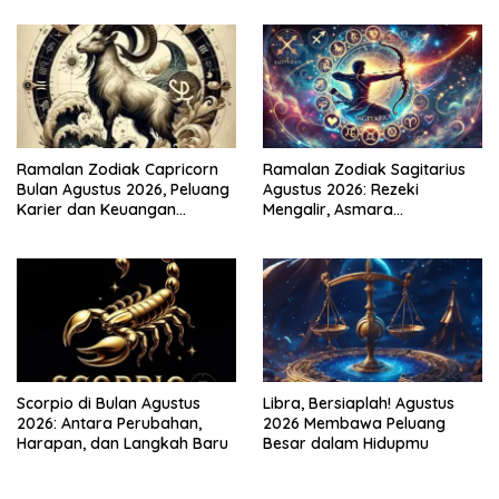
Ramalan Zodiak Capricorn
Ramalan Zodiak Sagitarius
Bulan Agustus 2026, Peluang
Agustus 2026: Rezeki
Karier dan Keuangan
Mengalir, Asmara
Meningkat
Menghangat
Scorpio di Bulan Agustus
Libra, Bersiaplah! Agustus
2026: Antara Perubahan,
2026 Membawa Peluang
Harapan, dan Langkah Baru
Besar dalam Hidupmu