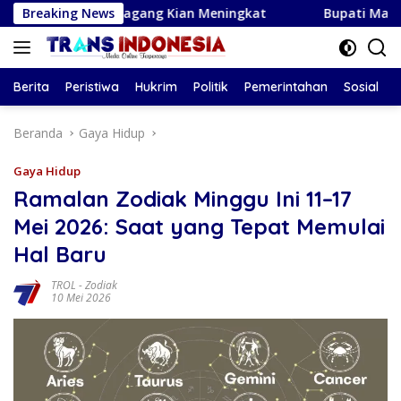
Langsung
n Pedagang Kian Meningkat
Breaking News
Bupati Magetan Hadiri Musc
ke
konten
Berita
Peristiwa
Hukrim
Politik
Pemerintahan
Sosial
Beranda
Gaya Hidup
Gaya Hidup
Ramalan Zodiak Minggu Ini 11–17
Mei 2026: Saat yang Tepat Memulai
Hal Baru
TROL
-
Zodiak
10 Mei 2026