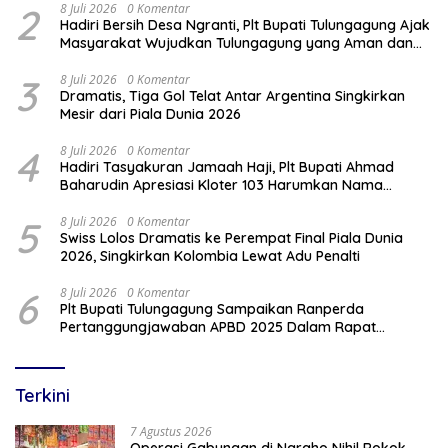
2
8 Juli 2026
0 Komentar
Hadiri Bersih Desa Ngranti, Plt Bupati Tulungagung Ajak
Masyarakat Wujudkan Tulungagung yang Aman dan
Rukun
3
8 Juli 2026
0 Komentar
Dramatis, Tiga Gol Telat Antar Argentina Singkirkan
Mesir dari Piala Dunia 2026
4
8 Juli 2026
0 Komentar
Hadiri Tasyakuran Jamaah Haji, Plt Bupati Ahmad
Baharudin Apresiasi Kloter 103 Harumkan Nama
Tulungagung
5
8 Juli 2026
0 Komentar
Swiss Lolos Dramatis ke Perempat Final Piala Dunia
2026, Singkirkan Kolombia Lewat Adu Penalti
6
8 Juli 2026
0 Komentar
Plt Bupati Tulungagung Sampaikan Ranperda
Pertanggungjawaban APBD 2025 Dalam Rapat
Paripurna DPRD
Terkini
7 Agustus 2026