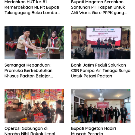
Meriahkan HUT ke-81
Bupati Magetan Serahkan
Kemerdekaan RI, Plt Bupati
Santunan PT Taspen Untuk
Tulungagung Buka Lomba
Ahli Waris Guru PPPK yang
Dayung di Botoran
Meninggal Saat Bertugas
Semangat Kepanduan:
Bank Jatim Peduli Salurkan
Pramuka Berkebutuhan
CSR Pompa Air Tenaga Surya
Khusus Pacitan Belajar
Untuk Petani Pacitan
Menjadi Tanggap, Tangkas,
dan Tangguh
Operasi Gabungan di
Bupati Magetan Hadiri
Ngraho Nihil Rokok Ilegal,
Muscab Peradin,