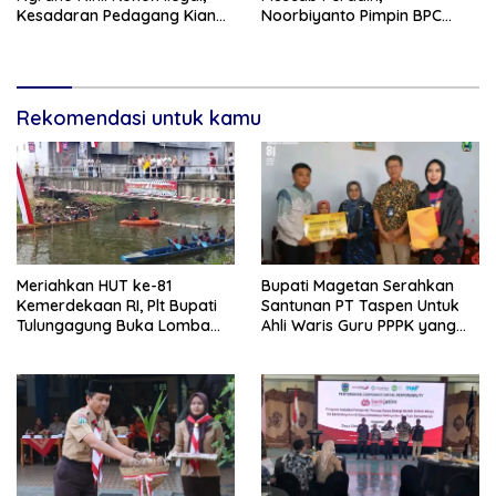
Kesadaran Pedagang Kian
Noorbiyanto Pimpin BPC
Meningkat
Periode 2026–2028
Rekomendasi untuk kamu
Meriahkan HUT ke-81
Bupati Magetan Serahkan
Kemerdekaan RI, Plt Bupati
Santunan PT Taspen Untuk
Tulungagung Buka Lomba
Ahli Waris Guru PPPK yang
Dayung di Botoran
Meninggal Saat Bertugas