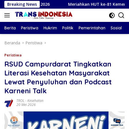
Langsung
PBD 2026
Breaking News
Meriahkan HUT ke-81 Kemerdekaan RI, Plt Bu
ke
konten
Berita
Peristiwa
Hukrim
Politik
Pemerintahan
Sosial
Beranda
Peristiwa
Peristiwa
RSUD Campurdarat Tingkatkan
Literasi Kesehatan Masyarakat
Lewat Penyuluhan dan Podcast
Karneni Talk
TROL
-
Kesehatan
20 Mei 2026