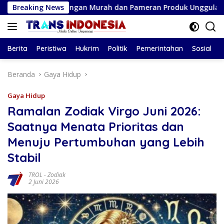
Langsung
an Pangan Murah dan Pameran Produk Unggulan
Breaking News
Ramalan
ke
konten
Berita
Peristiwa
Hukrim
Politik
Pemerintahan
Sosial
Beranda
Gaya Hidup
Gaya Hidup
Ramalan Zodiak Virgo Juni 2026:
Saatnya Menata Prioritas dan
Menuju Pertumbuhan yang Lebih
Stabil
TROL
-
Zodiak
2 Juni 2026