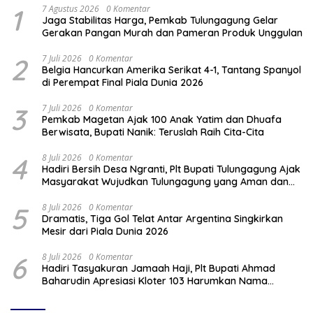
1
7 Agustus 2026
0 Komentar
Jaga Stabilitas Harga, Pemkab Tulungagung Gelar
Gerakan Pangan Murah dan Pameran Produk Unggulan
2
7 Juli 2026
0 Komentar
Belgia Hancurkan Amerika Serikat 4-1, Tantang Spanyol
di Perempat Final Piala Dunia 2026
3
7 Juli 2026
0 Komentar
Pemkab Magetan Ajak 100 Anak Yatim dan Dhuafa
Berwisata, Bupati Nanik: Teruslah Raih Cita-Cita
4
8 Juli 2026
0 Komentar
Hadiri Bersih Desa Ngranti, Plt Bupati Tulungagung Ajak
Masyarakat Wujudkan Tulungagung yang Aman dan
Rukun
5
8 Juli 2026
0 Komentar
Dramatis, Tiga Gol Telat Antar Argentina Singkirkan
Mesir dari Piala Dunia 2026
6
8 Juli 2026
0 Komentar
Hadiri Tasyakuran Jamaah Haji, Plt Bupati Ahmad
Baharudin Apresiasi Kloter 103 Harumkan Nama
Tulungagung