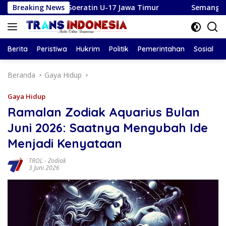
Langsung
a Soeratin U-17 Jawa Timur
Breaking News
Semangat Kepanduan: Pram
ke
konten
Berita
Peristiwa
Hukrim
Politik
Pemerintahan
Sosial
Beranda
Gaya Hidup
Gaya Hidup
Ramalan Zodiak Aquarius Bulan
Juni 2026: Saatnya Mengubah Ide
Menjadi Kenyataan
TROL
-
Zodiak
3 Juni 2026