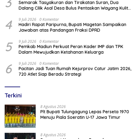
3
Semarak Tasyakuran dan Tirakatan Suran, Dua
Dalang Cilik Asal Desa Bulus Pentaskan Wayang Kulit
Lakon “Gathutkaca Winisuda”
4
9 Juli 2026
0 Komentar
Hadiri Rapat Paripurna, Bupati Magetan Sampaikan
Jawaban atas Pandangan Fraksi DPRD
5
9 Juli 2026
0 Komentar
Pemkab Madiun Perkuat Peran Kader IMP dan TPK
Dalam Mewujudkan Ketahanan Keluarga
6
9 Juli 2026
0 Komentar
Pacitan Jadi Tuan Rumah Kejurprov Catur Jatim 2026,
720 Atlet Siap Beradu Strategi
Terkini
8 Agustus 2026
Plt Bupati Tulungagung Lepas Perseta 1970
Menuju Piala Soeratin U-17 Jawa Timur
8 Agustus 2026