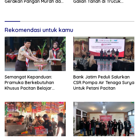
Gerakan Pangan Murah dan
Galian Tanah di Trucuk
Pameran Produk Unggulan
Ditutup Sementara
Rekomendasi untuk kamu
Semangat Kepanduan:
Bank Jatim Peduli Salurkan
Pramuka Berkebutuhan
CSR Pompa Air Tenaga Surya
Khusus Pacitan Belajar
Untuk Petani Pacitan
Menjadi Tanggap, Tangkas,
dan Tangguh