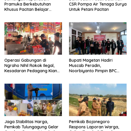
Pramuka Berkebutuhan
CSR Pompa Air Tenaga Surya
Khusus Pacitan Belajar
Untuk Petani Pacitan
Menjadi Tanggap, Tangkas,
dan Tangguh
Operasi Gabungan di
Bupati Magetan Hadiri
Ngraho Nihil Rokok Ilegal,
Muscab Peradin,
Kesadaran Pedagang Kian
Noorbiyanto Pimpin BPC
Meningkat
Periode 2026–2028
Jaga Stabilitas Harga,
Pemkab Bojonegoro
Pemkab Tulungagung Gelar
Respons Laporan Warga,