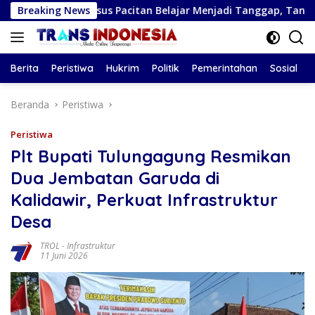
Langsung
an Khusus Pacitan Belajar Menjadi Tanggap, Tangkas, dan T
Breaking News
ke
konten
Berita
Peristiwa
Hukrim
Politik
Pemerintahan
Sosial
Beranda
Peristiwa
Peristiwa
Plt Bupati Tulungagung Resmikan
Dua Jembatan Garuda di
Kalidawir, Perkuat Infrastruktur
Desa
TROL
-
Infrastruktur
11 Juni 2026