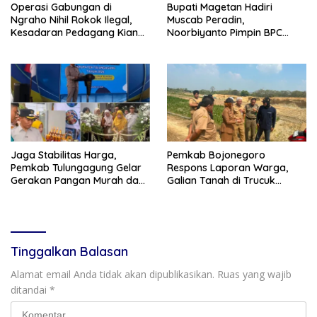
Operasi Gabungan di
Bupati Magetan Hadiri
Ngraho Nihil Rokok Ilegal,
Muscab Peradin,
Kesadaran Pedagang Kian
Noorbiyanto Pimpin BPC
Meningkat
Periode 2026–2028
Jaga Stabilitas Harga,
Pemkab Bojonegoro
Pemkab Tulungagung Gelar
Respons Laporan Warga,
Gerakan Pangan Murah dan
Galian Tanah di Trucuk
Pameran Produk Unggulan
Ditutup Sementara
Tinggalkan Balasan
Alamat email Anda tidak akan dipublikasikan.
Ruas yang wajib
ditandai
*