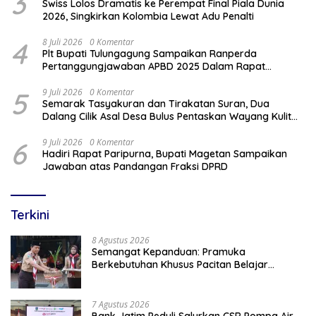
3
Swiss Lolos Dramatis ke Perempat Final Piala Dunia
2026, Singkirkan Kolombia Lewat Adu Penalti
4
8 Juli 2026
0 Komentar
Plt Bupati Tulungagung Sampaikan Ranperda
Pertanggungjawaban APBD 2025 Dalam Rapat
Paripurna DPRD
5
9 Juli 2026
0 Komentar
Semarak Tasyakuran dan Tirakatan Suran, Dua
Dalang Cilik Asal Desa Bulus Pentaskan Wayang Kulit
Lakon “Gathutkaca Winisuda”
6
9 Juli 2026
0 Komentar
Hadiri Rapat Paripurna, Bupati Magetan Sampaikan
Jawaban atas Pandangan Fraksi DPRD
Terkini
8 Agustus 2026
Semangat Kepanduan: Pramuka
Berkebutuhan Khusus Pacitan Belajar
Menjadi Tanggap, Tangkas, dan Tangguh
7 Agustus 2026
Bank Jatim Peduli Salurkan CSR Pompa Air