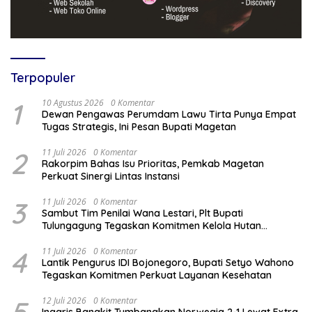
Terpopuler
1
10 Agustus 2026
0 Komentar
Dewan Pengawas Perumdam Lawu Tirta Punya Empat
Tugas Strategis, Ini Pesan Bupati Magetan
2
11 Juli 2026
0 Komentar
Rakorpim Bahas Isu Prioritas, Pemkab Magetan
Perkuat Sinergi Lintas Instansi
3
11 Juli 2026
0 Komentar
Sambut Tim Penilai Wana Lestari, Plt Bupati
Tulungagung Tegaskan Komitmen Kelola Hutan
Berkelanjutan
4
11 Juli 2026
0 Komentar
Lantik Pengurus IDI Bojonegoro, Bupati Setyo Wahono
Tegaskan Komitmen Perkuat Layanan Kesehatan
5
12 Juli 2026
0 Komentar
Inggris Bangkit Tumbangkan Norwegia 2-1 Lewat Extra