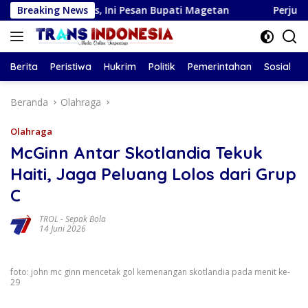
Langsung
gis, Ini Pesan Bupati Magetan
Breaking News
Perjuangan Wali Kota 
ke
konten
Berita
Peristiwa
Hukrim
Politik
Pemerintahan
Sosial
Beranda
Olahraga
Olahraga
McGinn Antar Skotlandia Tekuk
Haiti, Jaga Peluang Lolos dari Grup
C
TROL
-
Sepak Bola
14 Juni 2026
foto: john mc ginn mencetak gol kemenangan skotlandia pada menit ke-
29