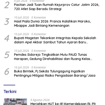
2
9 Juli 2026
0 Komentar
Pacitan Jadi Tuan Rumah Kejurprov Catur Jatim 2026,
720 Atlet Siap Beradu Strategi
3
10 Juli 2026
0 Komentar
Hasil Piala Dunia 2026: Prancis Kalahkan Maroko,
Mbappe Jadi Bintang Kemenangan
4
10 Juli 2026
0 Komentar
Bupati Magetan Tekankan Integritas Kepala Sekolah
dalam Apel Akbar Sambut Tahun Ajaran Baru
2026/2027
5
10 Juli 2026
0 Komentar
Pemdes Sidorejo Tingkatkan Mutu PAUD Tunas
Harapan, Gedung Direhabilitasi dan Ruang Kelas
Dilengkapi AC
6
10 Juli 2026
0 Komentar
Buka Bimtek, Pj Sekda Tulungagung Ingatkan
Pentingnya Mitigasi Risiko Pengadaan Barang/Jasa
Terkini
9 Agustus 2026
Meriahkan HUT ke-81 Kemerdekaan RI, Plt