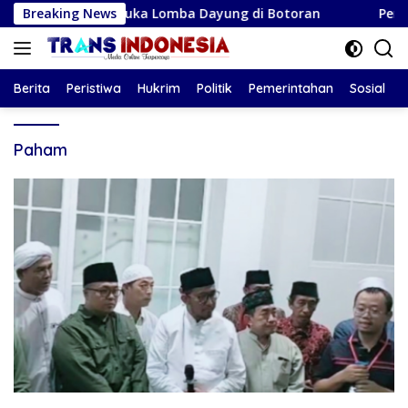
Langsung
lungagung Buka Lomba Dayung di Botoran
Breaking News
Persiga U-17
ke
konten
Berita
Peristiwa
Hukrim
Politik
Pemerintahan
Sosial
Paham