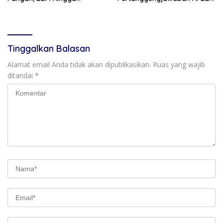
Program 3 Juta Rumah
2025, Bahas KUA-PPAS 2027
dan Lantik Anggota PAW
Tinggalkan Balasan
Alamat email Anda tidak akan dipublikasikan.
Ruas yang wajib
ditandai
*