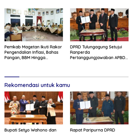
2025, Bupati Tekankan Tiga
Agenda Prioritas
Pemkab Magetan Ikuti Rakor
DPRD Tulungagung Setujui
Pengendalian Inflasi, Bahas
Ranperda
Pangan, BBM Hingga
Pertanggungjawaban APBD
Program 3 Juta Rumah
2025, Bahas KUA-PPAS 2027
dan Lantik Anggota PAW
Rekomendasi untuk kamu
Bupati Setyo Wahono dan
Rapat Paripurna DPRD