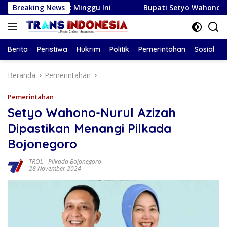
Langsung
 Zodiak Minggu Ini
Breaking News
Bupati Setyo Wahono dan DPRD Boj
ke
konten
Berita
Peristiwa
Hukrim
Politik
Pemerintahan
Sosial
Beranda
Pemerintahan
Pemerintahan
Setyo Wahono-Nurul Azizah
Dipastikan Menangi Pilkada
Bojonegoro
TROL
-
Pilkada Bojonegoro
28 November 2024