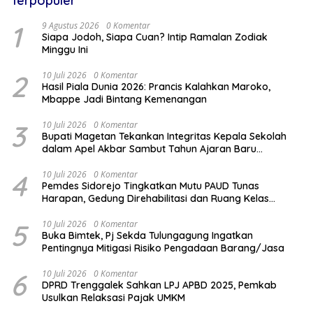
Terpopuler
1
9 Agustus 2026
0 Komentar
Siapa Jodoh, Siapa Cuan? Intip Ramalan Zodiak
Minggu Ini
2
10 Juli 2026
0 Komentar
Hasil Piala Dunia 2026: Prancis Kalahkan Maroko,
Mbappe Jadi Bintang Kemenangan
3
10 Juli 2026
0 Komentar
Bupati Magetan Tekankan Integritas Kepala Sekolah
dalam Apel Akbar Sambut Tahun Ajaran Baru
2026/2027
4
10 Juli 2026
0 Komentar
Pemdes Sidorejo Tingkatkan Mutu PAUD Tunas
Harapan, Gedung Direhabilitasi dan Ruang Kelas
Dilengkapi AC
5
10 Juli 2026
0 Komentar
Buka Bimtek, Pj Sekda Tulungagung Ingatkan
Pentingnya Mitigasi Risiko Pengadaan Barang/Jasa
6
10 Juli 2026
0 Komentar
DPRD Trenggalek Sahkan LPJ APBD 2025, Pemkab
Usulkan Relaksasi Pajak UMKM