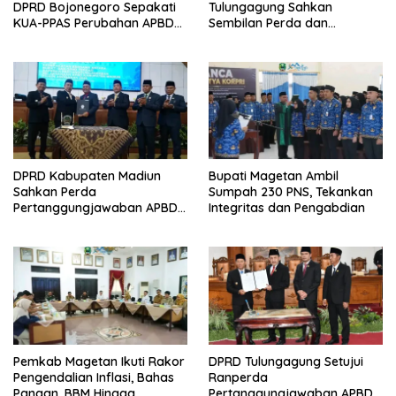
DPRD Bojonegoro Sepakati
Tulungagung Sahkan
KUA-PPAS Perubahan APBD
Sembilan Perda dan
2026
Sepakati KUA-PPAS 2027
DPRD Kabupaten Madiun
Bupati Magetan Ambil
Sahkan Perda
Sumpah 230 PNS, Tekankan
Pertanggungjawaban APBD
Integritas dan Pengabdian
2025, Bupati Tekankan Tiga
Agenda Prioritas
Pemkab Magetan Ikuti Rakor
DPRD Tulungagung Setujui
Pengendalian Inflasi, Bahas
Ranperda
Pangan, BBM Hingga
Pertanggungjawaban APBD