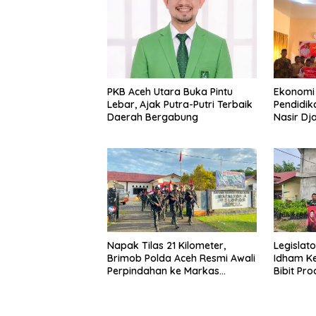
PKB Aceh Utara Buka Pintu
Ekonomi 
Lebar, Ajak Putra-Putri Terbaik
Pendidik
Daerah Bergabung
Nasir Dj
PIP di Bi
Napak Tilas 21 Kilometer,
Legislat
Brimob Polda Aceh Resmi Awali
Idham Ke
Perpindahan ke Markas
Bibit Pr
Komando Baru di Aceh Jaya
Tani di A