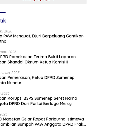
tik
ril 2026
a PAW Menguat, Djuri Berpeluang Gantikan
tno
ruari 2026
PRD Pamekasan Terima Bukti Laporan
an Skandal Oknum Ketua Komisi II
tember 2025
aan Pemerasan, Ketua DPRD Sumenep
nta Mundur
li 2025
aan Korupsi BSPS Sumenep Seret Nama
ota DPRD Dari Partai Berlogo Mercy
i 2025
 Magetan Gelar Rapat Paripurna Istimewa
gambilan Sumpah PAW Anggota DPRD Fraksi
ai Golkar