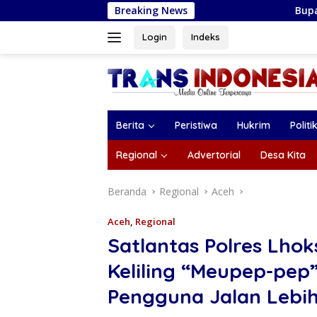
Langsung
Breaking News
Bupati Magetan Serahkan San
ke
konten
Login
Indeks
Berita
Peristiwa
Hukrim
Politi
Regional
Advertorial
Desa Kita
Beranda
Regional
Aceh
Aceh
,
Regional
Satlantas Polres Lho
Keliling “Meupep-pep”
Pengguna Jalan Lebih