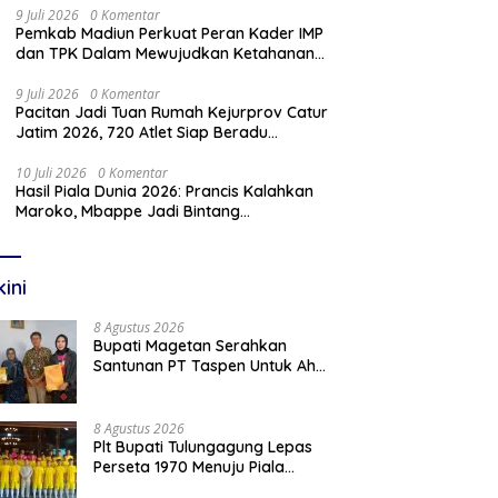
9 Juli 2026
0 Komentar
Pemkab Madiun Perkuat Peran Kader IMP
dan TPK Dalam Mewujudkan Ketahanan
Keluarga
9 Juli 2026
0 Komentar
Pacitan Jadi Tuan Rumah Kejurprov Catur
Jatim 2026, 720 Atlet Siap Beradu
Strategi
10 Juli 2026
0 Komentar
Hasil Piala Dunia 2026: Prancis Kalahkan
Maroko, Mbappe Jadi Bintang
Kemenangan
kini
8 Agustus 2026
Bupati Magetan Serahkan
Santunan PT Taspen Untuk Ahli
Waris Guru PPPK yang
Meninggal Saat Bertugas
8 Agustus 2026
Plt Bupati Tulungagung Lepas
Perseta 1970 Menuju Piala
Soeratin U-17 Jawa Timur