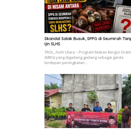
Skandal Salak Busuk, SPPG di Seumirah Tan
Ijin SLHS
‎TROL, ‎Aceh Utara – Program Makan Bergizi Grati
(MBG) yang digadang-gadang sebagai garda
terdepan peningkatan…