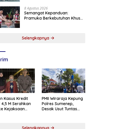
8 Agustus 2026
Semangat Kepanduan:
Pramuka Berkebutuhan Khusus
Pacitan Belajar Menjadi
Tanggap, Tangkas, dan
Tangguh
Selengkapnya
rim
n Kasus Kredit
PMII Wiraraja Kepung
if 4,5 M Serahkan
Polres Sumenep,
 ke Kejaksaan
Desak Usut Tuntas
abaya
Dugaan Skandal BRI
Cabang Sumenep
Selengkapnya