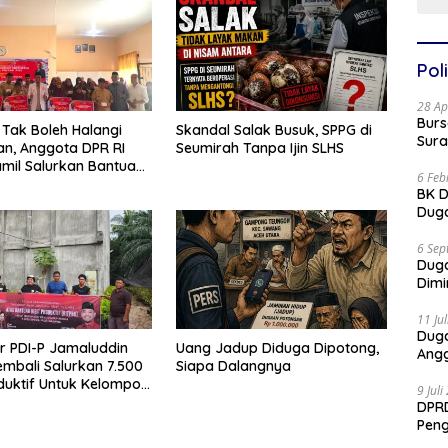
Poli
28 Ap
Burs
Tak Boleh Halangi
Skandal Salak Busuk, SPPG di
Sura
an, Anggota DPR RI
Seumirah Tanpa Ijin SLHS
amil Salurkan Bantuan
6 Feb
reuen
BK D
Duga
6 Sep
Dug
Dimi
11 Ju
Dug
or PDI-P Jamaluddin
Uang Jadup Diduga Dipotong,
Angg
mbali Salurkan 7.500
Siapa Dalangnya
oduktif Untuk Kelompok
9 Jul
ceh
DPRD
Pen
Part