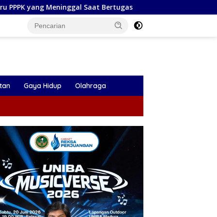
Saat Bertugas
Plt Bupati Tulungagung Lepas Perseta 19
tan
Gaya Hidup
Olahraga