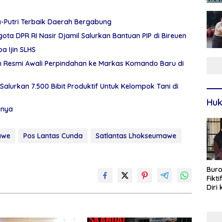
a-Putri Terbaik Daerah Bergabung
ota DPR RI Nasir Djamil Salurkan Bantuan PIP di Bireuen
a Ijin SLHS
eh Resmi Awali Perpindahan ke Markas Komando Baru di
Salurkan 7.500 Bibit Produktif Untuk Kelompok Tani di
Huk
gnya
awe
Pos Lantas Cunda
Satlantas Lhokseumawe
Buro
Fikt
Diri
Sur