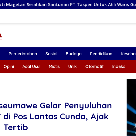
tunan PT Taspen Untuk Ahli Waris Guru PPPK yang Meninggal 
k
Pemerintahan
Sosial
Budaya
Pendidikan
Keseha
Opini
Asal Usul
Mistis
Unik
Otomotif
Indeks
kseumawe Gelar Penyuluhan
 di Pos Lantas Cunda, Ajak
 Tertib