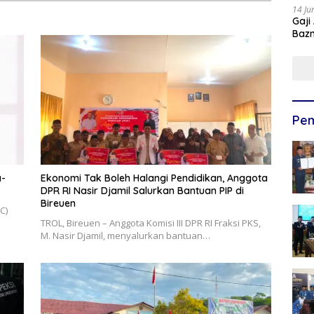
14 Ju
Gaji
Bazn
Ulan
Pem
a-
Ekonomi Tak Boleh Halangi Pendidikan, Anggota
DPR RI Nasir Djamil Salurkan Bantuan PIP di
Bireuen
C)
TROL, ‎Bireuen – Anggota Komisi III DPR RI Fraksi PKS,
M. Nasir Djamil, menyalurkan bantuan…