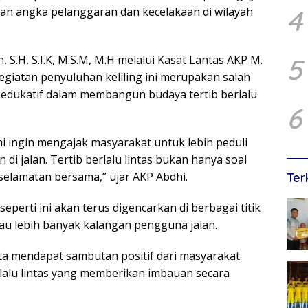
4
ekan angka pelanggaran dan kecelakaan di wilayah
5
S.H, S.I.K, M.S.M, M.H melalui Kasat Lantas AKP M.
egiatan penyuluhan keliling ini merupakan salah
 edukatif dalam membangun budaya tertib berlalu
6
mi ingin mengajak masyarakat untuk lebih peduli
di jalan. Tertib berlalu lintas bukan hanya soal
selamatan bersama,” ujar AKP Abdhi.
Ter
erti ini akan terus digencarkan di berbagai titik
au lebih banyak kalangan pengguna jalan.
rta mendapat sambutan positif dari masyarakat
lalu lintas yang memberikan imbauan secara