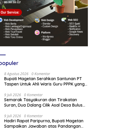
populer
8 Agustus 2026
0 Komentar
Bupati Magetan Serahkan Santunan PT
Taspen Untuk Ahli Waris Guru PPPK yang
Meninggal Saat Bertugas
9 Juli 2026
0 Komentar
Semarak Tasyakuran dan Tirakatan
Suran, Dua Dalang Cilik Asal Desa Bulus
Pentaskan Wayang Kulit Lakon
“Gathutkaca Winisuda”
9 Juli 2026
0 Komentar
Hadiri Rapat Paripurna, Bupati Magetan
Sampaikan Jawaban atas Pandangan
Fraksi DPRD