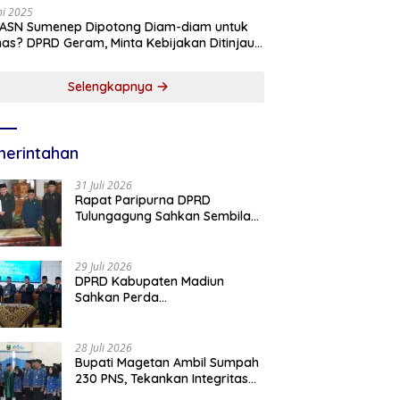
ni 2025
 ASN Sumenep Dipotong Diam-diam untuk
as? DPRD Geram, Minta Kebijakan Ditinjau
g!
Selengkapnya
erintahan
31 Juli 2026
Rapat Paripurna DPRD
Tulungagung Sahkan Sembilan
Perda dan Sepakati KUA-PPAS
2027
29 Juli 2026
DPRD Kabupaten Madiun
Sahkan Perda
Pertanggungjawaban APBD
2025, Bupati Tekankan Tiga
Agenda Prioritas
28 Juli 2026
Bupati Magetan Ambil Sumpah
230 PNS, Tekankan Integritas
dan Pengabdian