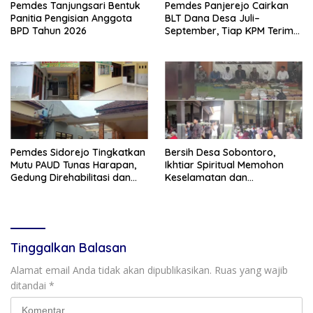
Pemdes Tanjungsari Bentuk
Pemdes Panjerejo Cairkan
Panitia Pengisian Anggota
BLT Dana Desa Juli–
BPD Tahun 2026
September, Tiap KPM Terima
Rp900 Ribu
Pemdes Sidorejo Tingkatkan
Bersih Desa Sobontoro,
Mutu PAUD Tunas Harapan,
Ikhtiar Spiritual Memohon
Gedung Direhabilitasi dan
Keselamatan dan
Ruang Kelas Dilengkapi AC
Keberkahan Warga
Tinggalkan Balasan
Alamat email Anda tidak akan dipublikasikan.
Ruas yang wajib
ditandai
*