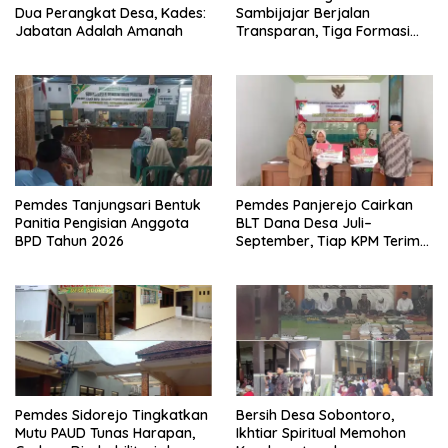
Dua Perangkat Desa, Kades:
Sambijajar Berjalan
Jabatan Adalah Amanah
Transparan, Tiga Formasi
Terisi Berdasarkan Nilai
Tertinggi
Pemdes Tanjungsari Bentuk
Pemdes Panjerejo Cairkan
Panitia Pengisian Anggota
BLT Dana Desa Juli–
BPD Tahun 2026
September, Tiap KPM Terima
Rp900 Ribu
Pemdes Sidorejo Tingkatkan
Bersih Desa Sobontoro,
Mutu PAUD Tunas Harapan,
Ikhtiar Spiritual Memohon