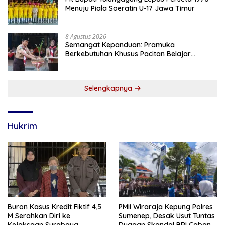
Menuju Piala Soeratin U-17 Jawa Timur
8 Agustus 2026
Semangat Kepanduan: Pramuka
Berkebutuhan Khusus Pacitan Belajar
Menjadi Tanggap, Tangkas, dan Tangguh
Selengkapnya
Hukrim
Buron Kasus Kredit Fiktif 4,5
PMII Wiraraja Kepung Polres
M Serahkan Diri ke
Sumenep, Desak Usut Tuntas
Kejaksaan Surabaya
Dugaan Skandal BRI Cabang