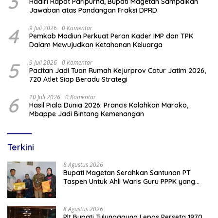
3
Hadiri Rapat Paripurna, Bupati Magetan Sampaikan
Jawaban atas Pandangan Fraksi DPRD
4
9 Juli 2026
0 Komentar
Pemkab Madiun Perkuat Peran Kader IMP dan TPK
Dalam Mewujudkan Ketahanan Keluarga
5
9 Juli 2026
0 Komentar
Pacitan Jadi Tuan Rumah Kejurprov Catur Jatim 2026,
720 Atlet Siap Beradu Strategi
6
10 Juli 2026
0 Komentar
Hasil Piala Dunia 2026: Prancis Kalahkan Maroko,
Mbappe Jadi Bintang Kemenangan
Terkini
8 Agustus 2026
Bupati Magetan Serahkan Santunan PT
Taspen Untuk Ahli Waris Guru PPPK yang
Meninggal Saat Bertugas
8 Agustus 2026
Plt Bupati Tulungagung Lepas Perseta 1970