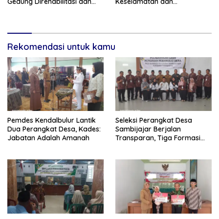
Gedung Direhabilitasi dan
Keselamatan dan
Ruang Kelas Dilengkapi AC
Keberkahan Warga
Rekomendasi untuk kamu
Pemdes Kendalbulur Lantik
Seleksi Perangkat Desa
Dua Perangkat Desa, Kades:
Sambijajar Berjalan
Jabatan Adalah Amanah
Transparan, Tiga Formasi
Terisi Berdasarkan Nilai
Tertinggi