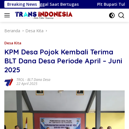
Langsung
g Meninggal Saat Bertugas
Breaking News
Plt Bupati Tulungagung Lep
ke
konten
Beranda
Desa Kita
Desa Kita
KPM Desa Pojok Kembali Terima
BLT Dana Desa Periode April – Juni
2025
TROL
-
BLT Dana Desa
22 April 2025