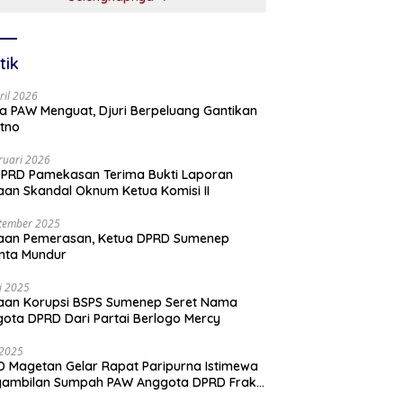
tik
ril 2026
a PAW Menguat, Djuri Berpeluang Gantikan
tno
ruari 2026
PRD Pamekasan Terima Bukti Laporan
an Skandal Oknum Ketua Komisi II
tember 2025
aan Pemerasan, Ketua DPRD Sumenep
nta Mundur
li 2025
aan Korupsi BSPS Sumenep Seret Nama
ota DPRD Dari Partai Berlogo Mercy
i 2025
 Magetan Gelar Rapat Paripurna Istimewa
gambilan Sumpah PAW Anggota DPRD Fraksi
ai Golkar