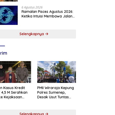
Produk Unggulan
6 Agustus 2026
Ramalan Pisces Agustus 2026:
Ketika Intuisi Membawa Jalan
Menuju Peluang Baru
Selengkapnya
rim
n Kasus Kredit
PMII Wiraraja Kepung
if 4,5 M Serahkan
Polres Sumenep,
 ke Kejaksaan
Desak Usut Tuntas
abaya
Dugaan Skandal BRI
Cabang Sumenep
Selengkapnya