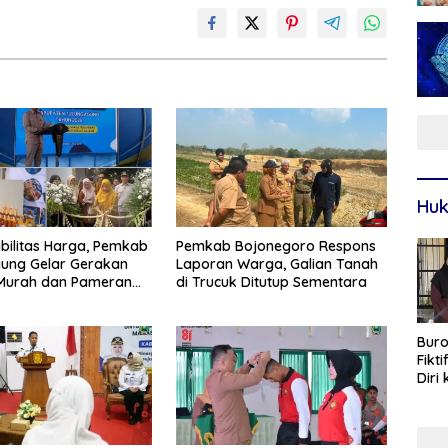
Huk
bilitas Harga, Pemkab
Pemkab Bojonegoro Respons
ung Gelar Gerakan
Laporan Warga, Galian Tanah
Murah dan Pameran
di Trucuk Ditutup Sementara
Unggulan
Buro
Fikt
Diri
Sur