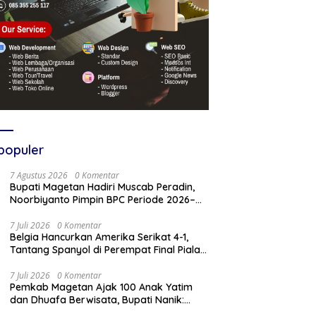
populer
7 Agustus 2026
0 Komentar
Bupati Magetan Hadiri Muscab Peradin,
Noorbiyanto Pimpin BPC Periode 2026–
2028
7 Juli 2026
0 Komentar
Belgia Hancurkan Amerika Serikat 4-1,
Tantang Spanyol di Perempat Final Piala
Dunia 2026
7 Juli 2026
0 Komentar
Pemkab Magetan Ajak 100 Anak Yatim
dan Dhuafa Berwisata, Bupati Nanik:
Teruslah Raih Cita-Cita