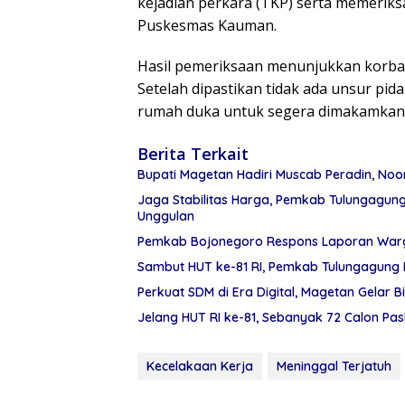
kejadian perkara (TKP) serta memerik
Puskesmas Kauman.
Hasil pemeriksaan menunjukkan korban
Setelah dipastikan tidak ada unsur pid
rumah duka untuk segera dimakamkan.
Berita Terkait
Bupati Magetan Hadiri Muscab Peradin, Noo
Jaga Stabilitas Harga, Pemkab Tulungagu
Unggulan
Pemkab Bojonegoro Respons Laporan Warga
Sambut HUT ke-81 RI, Pemkab Tulungagung 
Perkuat SDM di Era Digital, Magetan Gelar Bi
Jelang HUT RI ke-81, Sebanyak 72 Calon Pa
Kecelakaan Kerja
Meninggal Terjatuh