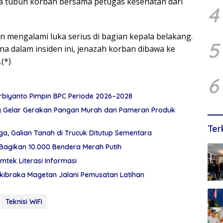
sa tubuh korban bersama petugas kesehatan dari
4
 mengalami luka serius di bagian kepala belakang.
5
ana dalam insiden ini, jenazah korban dibawa ke
(*)
6
rbiyanto Pimpin BPC Periode 2026–2028
ng Gelar Gerakan Pangan Murah dan Pameran Produk
Ter
, Galian Tanah di Trucuk Ditutup Sementara
Bagikan 10.000 Bendera Merah Putih
mtek Literasi Informasi
skibraka Magetan Jalani Pemusatan Latihan
Teknisi WiFi