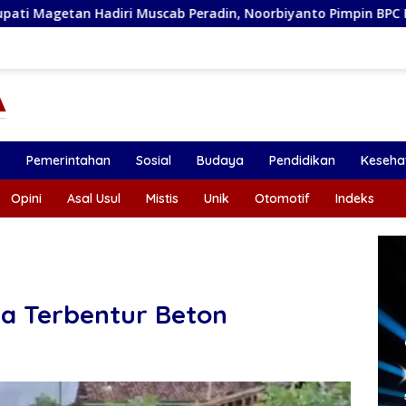
uscab Peradin, Noorbiyanto Pimpin BPC Periode 2026–2028
k
Pemerintahan
Sosial
Budaya
Pendidikan
Keseha
Opini
Asal Usul
Mistis
Unik
Otomotif
Indeks
la Terbentur Beton