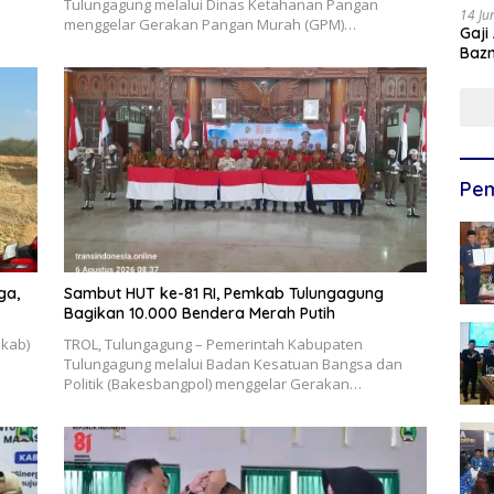
Tulungagung melalui Dinas Ketahanan Pangan
14 Ju
menggelar Gerakan Pangan Murah (GPM)…
Gaji
Bazn
Ulan
Pem
ga,
Sambut HUT ke-81 RI, Pemkab Tulungagung
Bagikan 10.000 Bendera Merah Putih
mkab)
TROL, Tulungagung – Pemerintah Kabupaten
Tulungagung melalui Badan Kesatuan Bangsa dan
Politik (Bakesbangpol) menggelar Gerakan…