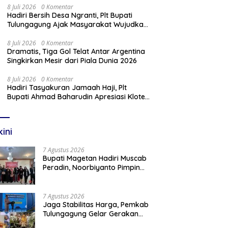
8 Juli 2026
0 Komentar
Hadiri Bersih Desa Ngranti, Plt Bupati
Tulungagung Ajak Masyarakat Wujudkan
Tulungagung yang Aman dan Rukun
8 Juli 2026
0 Komentar
Dramatis, Tiga Gol Telat Antar Argentina
Singkirkan Mesir dari Piala Dunia 2026
8 Juli 2026
0 Komentar
Hadiri Tasyakuran Jamaah Haji, Plt
Bupati Ahmad Baharudin Apresiasi Kloter
103 Harumkan Nama Tulungagung
kini
7 Agustus 2026
Bupati Magetan Hadiri Muscab
Peradin, Noorbiyanto Pimpin
BPC Periode 2026–2028
7 Agustus 2026
Jaga Stabilitas Harga, Pemkab
Tulungagung Gelar Gerakan
Pangan Murah dan Pameran