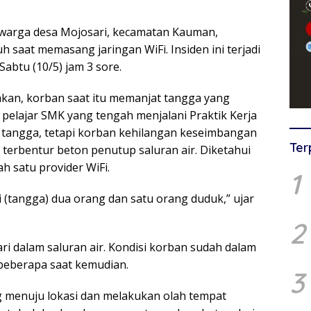
 warga desa Mojosari, kecamatan Kauman,
 saat memasang jaringan WiFi. Insiden ini terjadi
abtu (10/5) jam 3 sore.
akan, korban saat itu memanjat tangga yang
 pelajar SMK yang tengah menjalani Praktik Kerja
angga, tetapi korban kehilangan keseimbangan
Ter
terbentur beton penutup saluran air. Diketahui
h satu provider WiFi.
1
(tangga) dua orang dan satu orang duduk,” ujar
2
i dalam saluran air. Kondisi korban sudah dalam
 beberapa saat kemudian.
3
g menuju lokasi dan melakukan olah tempat