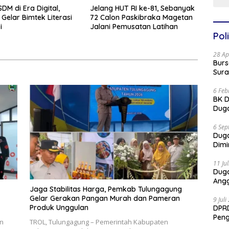
DM di Era Digital,
Jelang HUT RI ke-81, Sebanyak
Gelar Bimtek Literasi
72 Calon Paskibraka Magetan
i
Jalani Pemusatan Latihan
Poli
28 Ap
Burs
Sura
6 Feb
BK D
Duga
6 Sep
Dug
Dimi
11 Ju
Dug
Angg
Jaga Stabilitas Harga, Pemkab Tulungagung
Gelar Gerakan Pangan Murah dan Pameran
9 Jul
Produk Unggulan
DPRD
Pen
n
TROL, Tulungagung – Pemerintah Kabupaten
Part