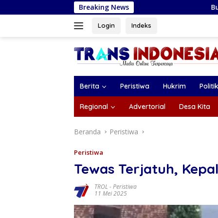
Langsung
Breaking News
Bupati Magetan Hadiri M
ke
konten
Login
Indeks
Berita
Peristiwa
Hukrim
Politi
Regional
Advertorial
Desa Kita
Beranda
Peristiwa
Peristiwa
Tewas Terjatuh, Kepa
TROL
-
Peristiwa
11 Mei 2025