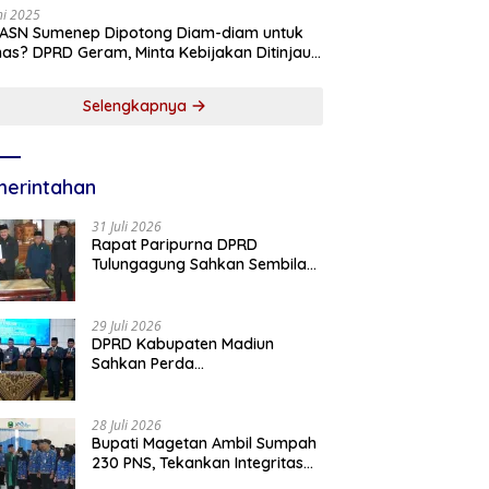
ni 2025
 ASN Sumenep Dipotong Diam-diam untuk
as? DPRD Geram, Minta Kebijakan Ditinjau
g!
Selengkapnya
erintahan
31 Juli 2026
Rapat Paripurna DPRD
Tulungagung Sahkan Sembilan
Perda dan Sepakati KUA-PPAS
2027
29 Juli 2026
DPRD Kabupaten Madiun
Sahkan Perda
Pertanggungjawaban APBD
2025, Bupati Tekankan Tiga
Agenda Prioritas
28 Juli 2026
Bupati Magetan Ambil Sumpah
230 PNS, Tekankan Integritas
dan Pengabdian