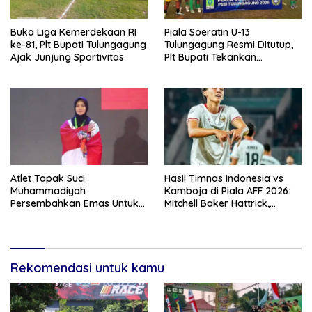
Buka Liga Kemerdekaan RI
Piala Soeratin U-13
ke-81, Plt Bupati Tulungagung
Tulungagung Resmi Ditutup,
Ajak Junjung Sportivitas
Plt Bupati Tekankan
Pentingnya Pembinaan Usia
Dini
Atlet Tapak Suci
Hasil Timnas Indonesia vs
Muhammadiyah
Kamboja di Piala AFF 2026:
Persembahkan Emas Untuk
Mitchell Baker Hattrick,
Indonesia
Garuda Pesta Gol 5-1
Rekomendasi untuk kamu