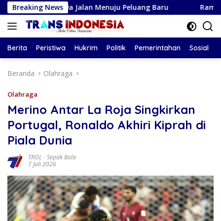
Langsung
Membawa Jalan Menuju Peluang Baru
Breaking News
Ramalan Zodiak Aqu
ke
konten
Berita
Peristiwa
Hukrim
Politik
Pemerintahan
Sosial
Beranda
Olahraga
Olahraga
Merino Antar La Roja Singkirkan
Portugal, Ronaldo Akhiri Kiprah di
Piala Dunia
TROL
-
Sepak Bola
7 Juli 2026