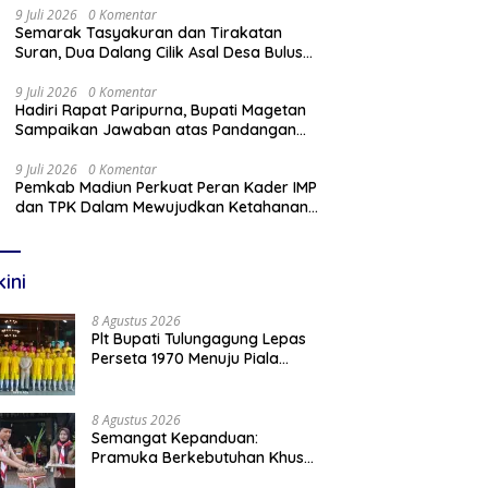
9 Juli 2026
0 Komentar
Semarak Tasyakuran dan Tirakatan
Suran, Dua Dalang Cilik Asal Desa Bulus
Pentaskan Wayang Kulit Lakon
“Gathutkaca Winisuda”
9 Juli 2026
0 Komentar
Hadiri Rapat Paripurna, Bupati Magetan
Sampaikan Jawaban atas Pandangan
Fraksi DPRD
9 Juli 2026
0 Komentar
Pemkab Madiun Perkuat Peran Kader IMP
dan TPK Dalam Mewujudkan Ketahanan
Keluarga
kini
8 Agustus 2026
Plt Bupati Tulungagung Lepas
Perseta 1970 Menuju Piala
Soeratin U-17 Jawa Timur
8 Agustus 2026
Semangat Kepanduan:
Pramuka Berkebutuhan Khusus
Pacitan Belajar Menjadi