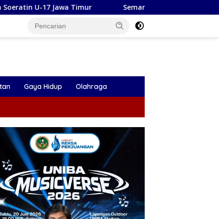
a Timur
Semangat Kepanduan: Pramuka Berkebutuhan Kh
tan
Gaya Hidup
Olahraga