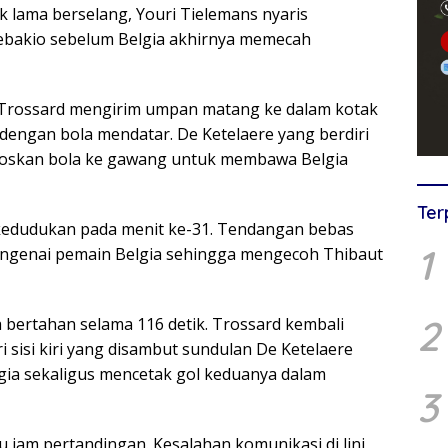
 lama berselang, Youri Tielemans nyaris
bakio sebelum Belgia akhirnya memecah
 Trossard mengirim umpan matang ke dalam kotak
 dengan bola mendatar. De Ketelaere yang berdiri
oskan bola ke gawang untuk membawa Belgia
Ter
edudukan pada menit ke-31. Tendangan bebas
1
engenai pemain Belgia sehingga mengecoh Thibaut
2
ertahan selama 116 detik. Trossard kembali
i sisi kiri yang disambut sundulan De Ketelaere
ia sekaligus mencetak gol keduanya dalam
3
 jam pertandingan. Kesalahan komunikasi di lini