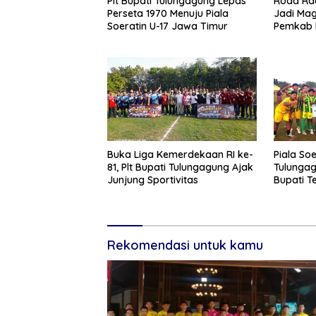
Plt Bupati Tulungagung Lepas
Road Ra
Perseta 1970 Menuju Piala
Jadi Mag
Soeratin U-17 Jawa Timur
Pemkab 
Ekonomi
Buka Liga Kemerdekaan RI ke-
Piala Soe
81, Plt Bupati Tulungagung Ajak
Tulungag
Junjung Sportivitas
Bupati T
Pembinaa
Rekomendasi untuk kamu