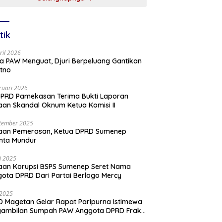
tik
ril 2026
a PAW Menguat, Djuri Berpeluang Gantikan
tno
ruari 2026
PRD Pamekasan Terima Bukti Laporan
an Skandal Oknum Ketua Komisi II
tember 2025
aan Pemerasan, Ketua DPRD Sumenep
nta Mundur
li 2025
aan Korupsi BSPS Sumenep Seret Nama
ota DPRD Dari Partai Berlogo Mercy
i 2025
 Magetan Gelar Rapat Paripurna Istimewa
gambilan Sumpah PAW Anggota DPRD Fraksi
ai Golkar