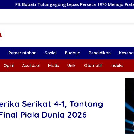
ulungagung Lepas Perseta 1970 Menuju Piala Soeratin U-17 Jaw
k
Pemerintahan
Sosial
Budaya
Pendidikan
Keseha
Opini
Asal Usul
Mistis
Unik
Otomotif
Indeks
rika Serikat 4-1, Tantang
inal Piala Dunia 2026