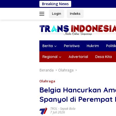
Langsung
Breaking News
Plt Bupati T
ke
konten
Login
Indeks
Berita
Peristiwa
Hukrim
Politi
Regional
Advertorial
Desa Kita
Beranda
Olahraga
Olahraga
Belgia Hancurkan Ame
Spanyol di Perempat F
TROL
-
Sepak Bola
7 Juli 2026