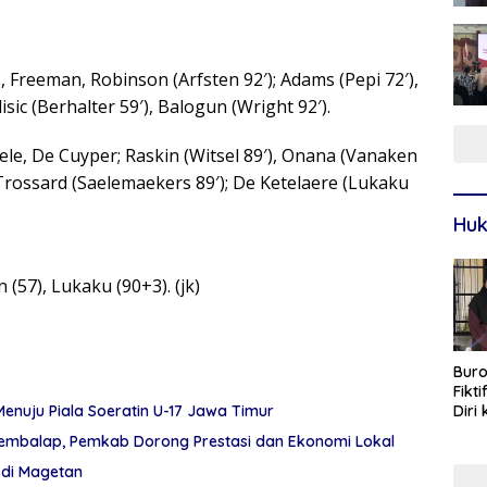
, Freeman, Robinson (Arfsten 92′); Adams (Pepi 72′),
isic (Berhalter 59′), Balogun (Wright 92′).
ele, De Cuyper; Raskin (Witsel 89′), Onana (Vanaken
 Trossard (Saelemaekers 89′); De Ketelaere (Lukaku
Huk
 (57), Lukaku (90+3). (jk)
Buro
Fikt
Diri
Menuju Piala Soeratin U-17 Jawa Timur
Sur
embalap, Pemkab Dorong Prestasi dan Ekonomi Lokal
 di Magetan