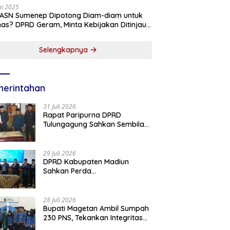
ni 2025
 ASN Sumenep Dipotong Diam-diam untuk
as? DPRD Geram, Minta Kebijakan Ditinjau
g!
Selengkapnya
erintahan
31 Juli 2026
Rapat Paripurna DPRD
Tulungagung Sahkan Sembilan
Perda dan Sepakati KUA-PPAS
2027
29 Juli 2026
DPRD Kabupaten Madiun
Sahkan Perda
Pertanggungjawaban APBD
2025, Bupati Tekankan Tiga
Agenda Prioritas
28 Juli 2026
Bupati Magetan Ambil Sumpah
230 PNS, Tekankan Integritas
dan Pengabdian