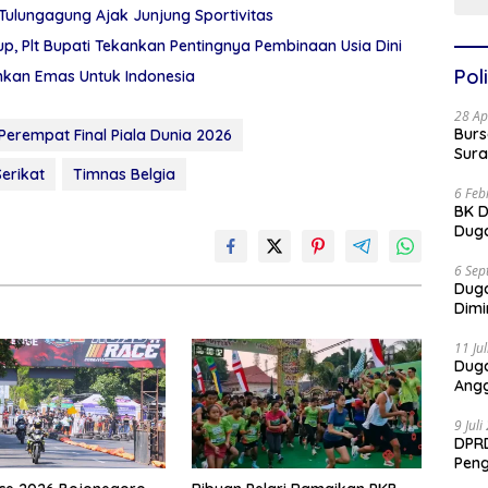
 Tulungagung Ajak Junjung Sportivitas
up, Plt Bupati Tekankan Pentingnya Pembinaan Usia Dini
Poli
kan Emas Untuk Indonesia
28 Ap
Burs
 Perempat Final Piala Dunia 2026
Sura
erikat
Timnas Belgia
6 Feb
BK D
Duga
6 Sep
Dug
Dimi
11 Ju
Dug
Angg
9 Jul
DPRD
Pen
Part