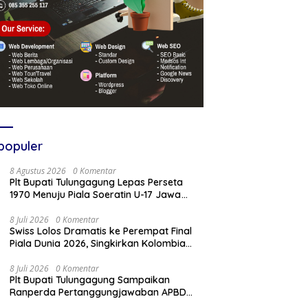
populer
8 Agustus 2026
0 Komentar
Plt Bupati Tulungagung Lepas Perseta
1970 Menuju Piala Soeratin U-17 Jawa
Timur
8 Juli 2026
0 Komentar
Swiss Lolos Dramatis ke Perempat Final
Piala Dunia 2026, Singkirkan Kolombia
Lewat Adu Penalti
8 Juli 2026
0 Komentar
Plt Bupati Tulungagung Sampaikan
Ranperda Pertanggungjawaban APBD
2025 Dalam Rapat Paripurna DPRD