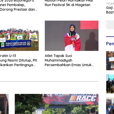
ce 2026 Bojonegoro
Ribuan Pelari Ramaikan PKB
14 Ju
net Pembalap,
Run Festival 5K di Magetan
Gaji
Dorong Prestasi dan
Bazn
 Lokal
Ulan
Pem
ratin U-13
Atlet Tapak Suci
ung Resmi Ditutup, Plt
Muhammadiyah
ekankan Pentingnya
Persembahkan Emas Untuk
n Usia Dini
Indonesia