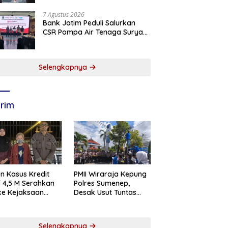
Tanggap, Tangkas, dan
Tangguh
7 Agustus 2026
Bank Jatim Peduli Salurkan
CSR Pompa Air Tenaga Surya
Untuk Petani Pacitan
Selengkapnya
rim
n Kasus Kredit
PMII Wiraraja Kepung
if 4,5 M Serahkan
Polres Sumenep,
 ke Kejaksaan
Desak Usut Tuntas
abaya
Dugaan Skandal BRI
Cabang Sumenep
Selengkapnya