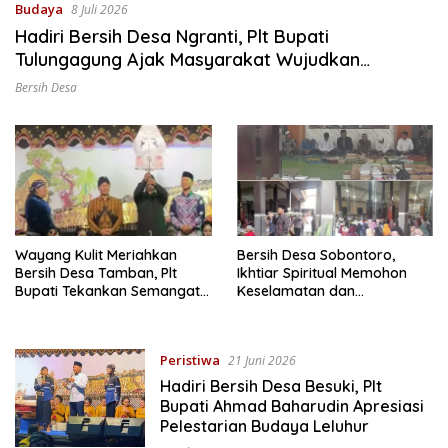
Budaya
8 Juli 2026
Hadiri Bersih Desa Ngranti, Plt Bupati
Tulungagung Ajak Masyarakat Wujudkan
Tulungagung yang Aman dan Rukun
Bersih Desa
Wayang Kulit Meriahkan
Bersih Desa Sobontoro,
Bersih Desa Tamban, Plt
Ikhtiar Spiritual Memohon
Bupati Tekankan Semangat
Keselamatan dan
Membangun Desa
Keberkahan Warga
Peristiwa
21 Juni 2026
Hadiri Bersih Desa Besuki, Plt
Bupati Ahmad Baharudin Apresiasi
Pelestarian Budaya Leluhur