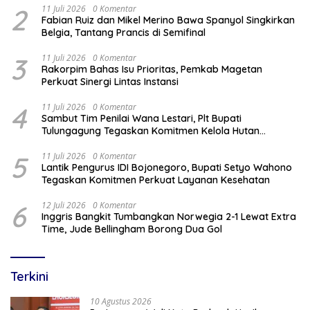
2
11 Juli 2026
0 Komentar
Fabian Ruiz dan Mikel Merino Bawa Spanyol Singkirkan
Belgia, Tantang Prancis di Semifinal
3
11 Juli 2026
0 Komentar
Rakorpim Bahas Isu Prioritas, Pemkab Magetan
Perkuat Sinergi Lintas Instansi
4
11 Juli 2026
0 Komentar
Sambut Tim Penilai Wana Lestari, Plt Bupati
Tulungagung Tegaskan Komitmen Kelola Hutan
Berkelanjutan
5
11 Juli 2026
0 Komentar
Lantik Pengurus IDI Bojonegoro, Bupati Setyo Wahono
Tegaskan Komitmen Perkuat Layanan Kesehatan
6
12 Juli 2026
0 Komentar
Inggris Bangkit Tumbangkan Norwegia 2-1 Lewat Extra
Time, Jude Bellingham Borong Dua Gol
Terkini
10 Agustus 2026