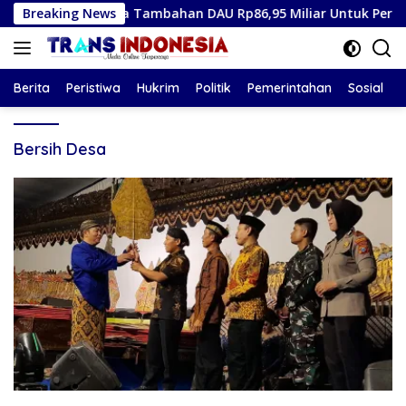
Langsung
we Terima Tambahan DAU Rp86,95 Miliar Untuk Perkuat Belanja
Breaking News
ke
konten
Berita
Peristiwa
Hukrim
Politik
Pemerintahan
Sosial
Bersih Desa