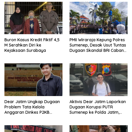
Buron Kasus Kredit Fiktif 4,5
PMII Wiraraja Kepung Polres
M Serahkan Diri ke
Sumenep, Desak Usut Tuntas
Kejaksaan Surabaya
Dugaan Skandal BRI Cabang
Sumenep
Dear Jatim Ungkap Dugaan
Aktivis Dear Jatim Laporkan
Problem Tata Kelola
Dugaan Korupsi PUTR
Anggaran Dinkes P2KB
Sumenep ke Polda Jatim,
Sumenep, Utang Belanja
Soroti Anomali Anggaran
hingga Hak ASN Disorot
Miliaran Rupiah