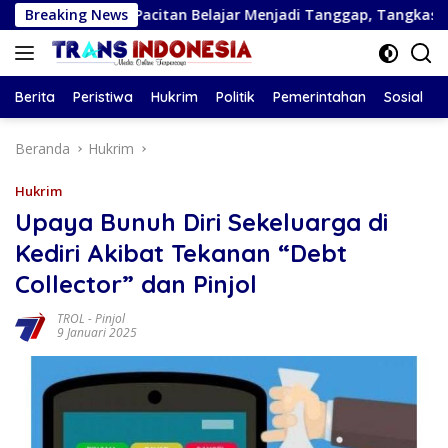
Langsung
us Pacitan Belajar Menjadi Tanggap, Tangkas, dan Tangguh
Breaking News
ke
konten
Berita
Peristiwa
Hukrim
Politik
Pemerintahan
Sosial
Beranda
Hukrim
Hukrim
Upaya Bunuh Diri Sekeluarga di
Kediri Akibat Tekanan “Debt
Collector” dan Pinjol
TROL
-
Pinjol
9 Januari 2025