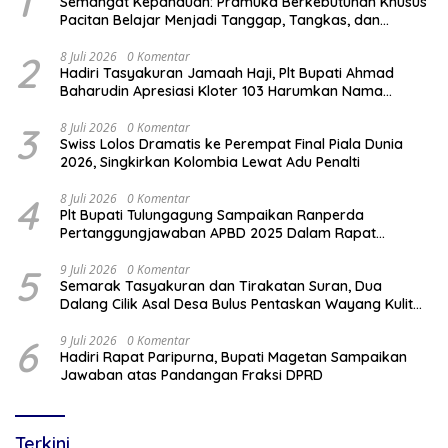
1
Semangat Kepanduan: Pramuka Berkebutuhan Khusus
Pacitan Belajar Menjadi Tanggap, Tangkas, dan
Tangguh
2
8 Juli 2026
0 Komentar
Hadiri Tasyakuran Jamaah Haji, Plt Bupati Ahmad
Baharudin Apresiasi Kloter 103 Harumkan Nama
Tulungagung
3
8 Juli 2026
0 Komentar
Swiss Lolos Dramatis ke Perempat Final Piala Dunia
2026, Singkirkan Kolombia Lewat Adu Penalti
4
8 Juli 2026
0 Komentar
Plt Bupati Tulungagung Sampaikan Ranperda
Pertanggungjawaban APBD 2025 Dalam Rapat
Paripurna DPRD
5
9 Juli 2026
0 Komentar
Semarak Tasyakuran dan Tirakatan Suran, Dua
Dalang Cilik Asal Desa Bulus Pentaskan Wayang Kulit
Lakon “Gathutkaca Winisuda”
6
9 Juli 2026
0 Komentar
Hadiri Rapat Paripurna, Bupati Magetan Sampaikan
Jawaban atas Pandangan Fraksi DPRD
Terkini