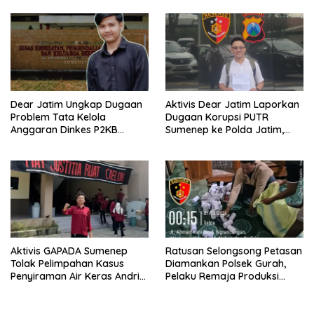
Dear Jatim Ungkap Dugaan
Aktivis Dear Jatim Laporkan
Problem Tata Kelola
Dugaan Korupsi PUTR
Anggaran Dinkes P2KB
Sumenep ke Polda Jatim,
Sumenep, Utang Belanja
Soroti Anomali Anggaran
hingga Hak ASN Disorot
Miliaran Rupiah
Aktivis GAPADA Sumenep
Ratusan Selongsong Petasan
Tolak Pelimpahan Kasus
Diamankan Polsek Gurah,
Penyiraman Air Keras Andrie
Pelaku Remaja Produksi
Yunus ke Peradilan Militer
Sendiri Untuk Dijual