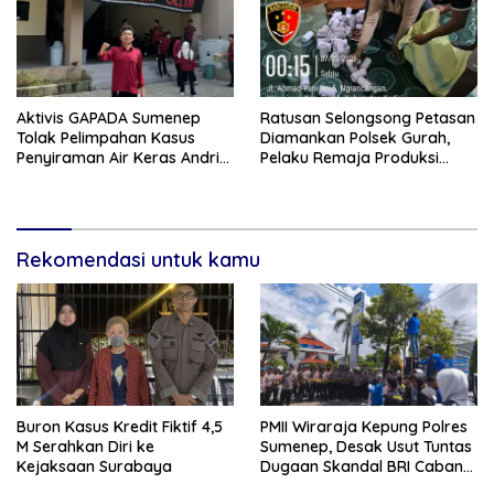
Aktivis GAPADA Sumenep
Ratusan Selongsong Petasan
Tolak Pelimpahan Kasus
Diamankan Polsek Gurah,
Penyiraman Air Keras Andrie
Pelaku Remaja Produksi
Yunus ke Peradilan Militer
Sendiri Untuk Dijual
Rekomendasi untuk kamu
Buron Kasus Kredit Fiktif 4,5
PMII Wiraraja Kepung Polres
M Serahkan Diri ke
Sumenep, Desak Usut Tuntas
Kejaksaan Surabaya
Dugaan Skandal BRI Cabang
Sumenep