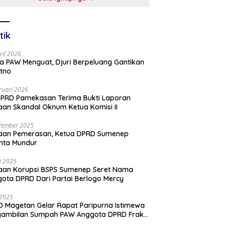
tik
ril 2026
a PAW Menguat, Djuri Berpeluang Gantikan
tno
ruari 2026
PRD Pamekasan Terima Bukti Laporan
an Skandal Oknum Ketua Komisi II
tember 2025
aan Pemerasan, Ketua DPRD Sumenep
nta Mundur
li 2025
aan Korupsi BSPS Sumenep Seret Nama
ota DPRD Dari Partai Berlogo Mercy
i 2025
 Magetan Gelar Rapat Paripurna Istimewa
gambilan Sumpah PAW Anggota DPRD Fraksi
ai Golkar