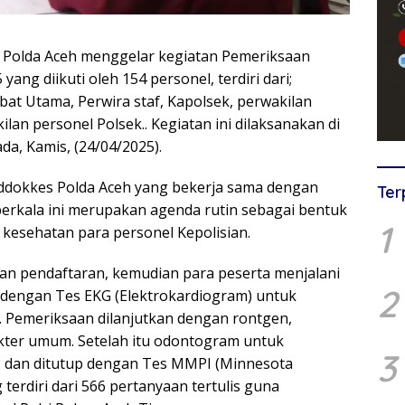
, Polda Aceh menggelar kegiatan Pemeriksaan
ang diikuti oleh 154 personel, terdiri dari;
bat Utama, Perwira staf, Kapolsek, perwakilan
lan personel Polsek.. Kegiatan ini dilaksanakan di
a, Kamis, (24/04/2025).
iddokkes Polda Aceh yang bekerja sama dengan
Ter
 berkala ini merupakan agenda rutin sebagai bentuk
1
 kesehatan para personel Kepolisian.
an pendaftaran, kemudian para peserta menjalani
2
 dengan Tes EKG (Elektrokardiogram) untuk
. Pemeriksaan dilanjutkan dengan rontgen,
okter umum. Setelah itu odontogram untuk
3
, dan ditutup dengan Tes MMPI (Minnesota
 terdiri dari 566 pertanyaan tertulis guna