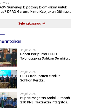
ni 2025
 ASN Sumenep Dipotong Diam-diam untuk
as? DPRD Geram, Minta Kebijakan Ditinjau
g!
Selengkapnya
erintahan
31 Juli 2026
Rapat Paripurna DPRD
Tulungagung Sahkan Sembilan
Perda dan Sepakati KUA-PPAS
2027
29 Juli 2026
DPRD Kabupaten Madiun
Sahkan Perda
Pertanggungjawaban APBD
2025, Bupati Tekankan Tiga
Agenda Prioritas
28 Juli 2026
Bupati Magetan Ambil Sumpah
230 PNS, Tekankan Integritas
dan Pengabdian