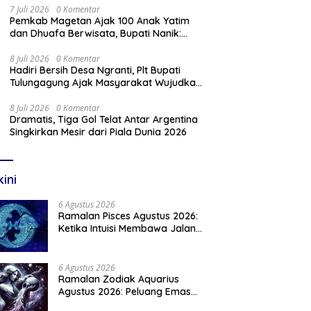
7 Juli 2026
0 Komentar
Pemkab Magetan Ajak 100 Anak Yatim
dan Dhuafa Berwisata, Bupati Nanik:
Teruslah Raih Cita-Cita
8 Juli 2026
0 Komentar
Hadiri Bersih Desa Ngranti, Plt Bupati
Tulungagung Ajak Masyarakat Wujudkan
Tulungagung yang Aman dan Rukun
8 Juli 2026
0 Komentar
Dramatis, Tiga Gol Telat Antar Argentina
Singkirkan Mesir dari Piala Dunia 2026
kini
6 Agustus 2026
Ramalan Pisces Agustus 2026:
Ketika Intuisi Membawa Jalan
Menuju Peluang Baru
6 Agustus 2026
Ramalan Zodiak Aquarius
Agustus 2026: Peluang Emas
Menanti Aquarius