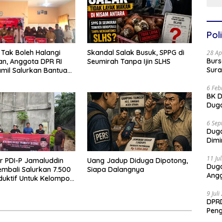
Poli
Tak Boleh Halangi
Skandal Salak Busuk, SPPG di
28 Ap
Burs
an, Anggota DPR RI
Seumirah Tanpa Ijin SLHS
Sura
amil Salurkan Bantuan
reuen
6 Feb
BK D
Duga
6 Sep
Dug
Dimi
11 Ju
or PDI-P Jamaluddin
Uang Jadup Diduga Dipotong,
Dug
mbali Salurkan 7.500
Siapa Dalangnya
Angg
oduktif Untuk Kelompok
ceh
9 Jul
DPRD
Pen
Part