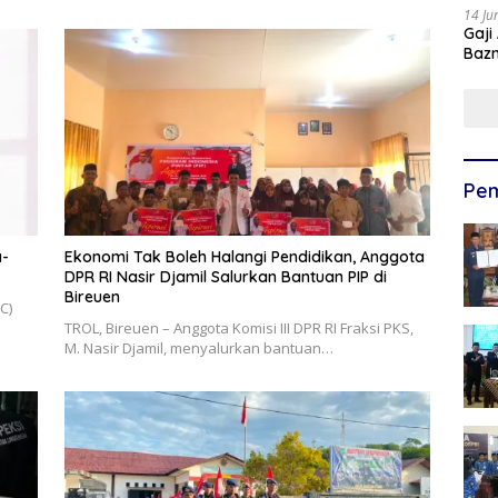
14 Ju
Gaji
Bazn
Ulan
Pem
a-
Ekonomi Tak Boleh Halangi Pendidikan, Anggota
DPR RI Nasir Djamil Salurkan Bantuan PIP di
Bireuen
C)
TROL, ‎Bireuen – Anggota Komisi III DPR RI Fraksi PKS,
M. Nasir Djamil, menyalurkan bantuan…