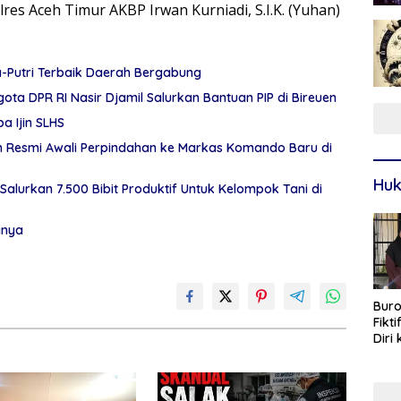
res Aceh Timur AKBP Irwan Kurniadi, S.I.K. (Yuhan)
a-Putri Terbaik Daerah Bergabung
ota DPR RI Nasir Djamil Salurkan Bantuan PIP di Bireuen
a Ijin SLHS
eh Resmi Awali Perpindahan ke Markas Komando Baru di
Huk
Salurkan 7.500 Bibit Produktif Untuk Kelompok Tani di
gnya
Buro
Fikt
Diri
Sur