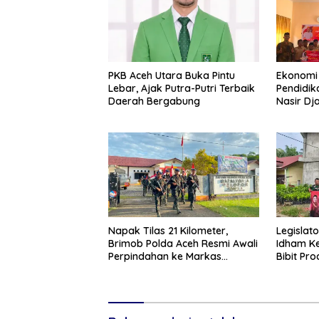
PKB Aceh Utara Buka Pintu
Ekonomi 
Lebar, Ajak Putra-Putri Terbaik
Pendidik
Daerah Bergabung
Nasir Dj
PIP di Bi
Napak Tilas 21 Kilometer,
Legislat
Brimob Polda Aceh Resmi Awali
Idham Ke
Perpindahan ke Markas
Bibit Pr
Komando Baru di Aceh Jaya
Tani di A