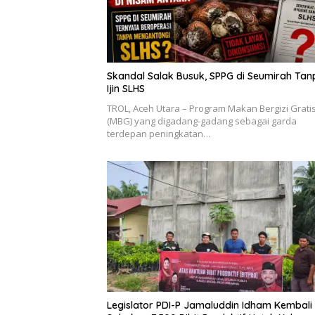
Skandal Salak Busuk, SPPG di Seumirah Tan
Ijin SLHS
‎TROL, ‎Aceh Utara – Program Makan Bergizi Grati
(MBG) yang digadang-gadang sebagai garda
terdepan peningkatan…
Legislator PDI-P Jamaluddin Idham Kembali