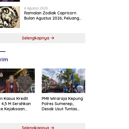
6 Agustus 2026
Ramalan Zodiak Capricorn
Bulan Agustus 2026, Peluang
Karier dan Keuangan
Meningkat
Selengkapnya
rim
n Kasus Kredit
PMII Wiraraja Kepung
if 4,5 M Serahkan
Polres Sumenep,
 ke Kejaksaan
Desak Usut Tuntas
abaya
Dugaan Skandal BRI
Cabang Sumenep
Selengkapnya