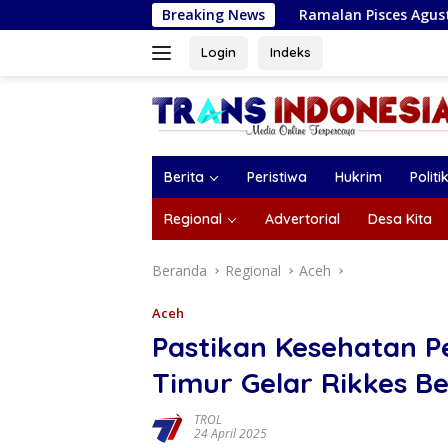
Langsung
Ramalan Pisces Agustus 2026: Ketika Intui
Breaking News
ke
konten
Login
Indeks
Berita
Peristiwa
Hukrim
Politi
Regional
Advertorial
Desa Kita
Beranda
Regional
Aceh
Aceh
Pastikan Kesehatan Pe
Timur Gelar Rikkes B
TROL
24 April 2025