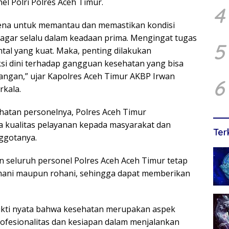
el Polri Polres Aceh Timur.
4
arena untuk memantau dan memastikan kondisi
 agar selalu dalam keadaan prima. Mengingat tugas
5
tal yang kuat. Maka, penting dilakukan
si dini terhadap gangguan kesehatan yang bisa
ngan,” ujar Kapolres Aceh Timur AKBP Irwan
6
rkala.
atan personelnya, Polres Aceh Timur
kualitas pelayanan kepada masyarakat dan
Ter
ggotanya.
n seluruh personel Polres Aceh Aceh Timur tetap
asmani maupun rohani, sehingga dapat memberikan
bukti nyata bahwa kesehatan merupakan aspek
profesionalitas dan kesiapan dalam menjalankan