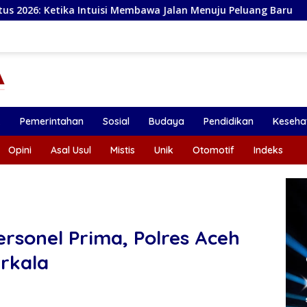
si Membawa Jalan Menuju Peluang Baru
Ramalan Zodiak 
k
Pemerintahan
Sosial
Budaya
Pendidikan
Keseha
Opini
Asal Usul
Mistis
Unik
Otomotif
Indeks
rsonel Prima, Polres Aceh
erkala